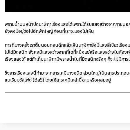
พรายน้ำบนหน้าปัดนาฬิกาเรืองแสงได้เพราะได้รับแสงสว่างจากภายนอก 
ยังคงมีอยู่ต่อไปอีกพักใหญ่ก่อนที่เราจะมองไม่เห็น
การที่บางครั้งเราตื่นนอนตอนดึกแล้วเห็นนาฬิกายังมีแสงสีเขียวเรืองแสงอ
ไม่ได้มืดสนิท ยังคงมีแสงสว่างจากที่ใดที่หนึ่งแย่หรือแสงสว่างในห้องเ
เรืองแสงได้ แต่ถ้าเก็บนาฬิกามีพรายน้ำในที่มืดสนิทจริงๆ ก็จะไม่มีการ
ซึ่งสารเรืองแสงนี้ทำมาจากสารเคมีบางชนิด ส่วนใหญ่เป็นสารประกอบขอ
แบเรียมซัลไฟด์ (BaS) โดยใช้สารเคมีเหล่านี้ฉาบหรือผสมอยู่