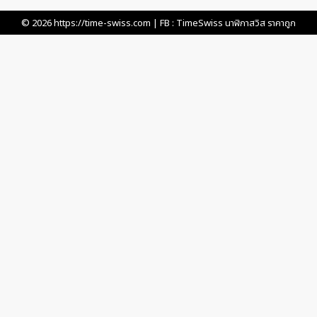
© 2026
https://time-swiss.com
| FB :
TimeSwiss นาฬิกาสวิส ราคาถูก