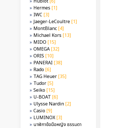
Hublot
[6]
Hermes
[1]
IWC
[3]
Jaeger-LeCoultre
[1]
MontBlanc
[4]
Michael Kors
[13]
MIDO
[15]
OMEGA
[32]
ORIS
[10]
PANERAI
[38]
Rado
[6]
TAG Heuer
[35]
Tudor
[5]
Seiko
[15]
U-BOAT
[6]
Ulysse Nardin
[2]
Casio
[9]
LUMINOX
[3]
นาฬิกาข้อมือหญิง ธรรมดา