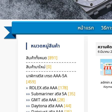
หน้าแรก
วิธีการ
หมวดหมู่สินค้า
6 มีนาคม 2
สินค้าทั้งหมด
[891]
สินค้ามาใหม่
[0]
นาฬิกาสวิส เกรด AAA-5A
[459]
admin 
Keyma
ROLEX สวิส AAA
[178]
Submariner สวิส 5A
[35]
GMT สวิส AAA
[28]
Daytona สวิส AAA
[44]