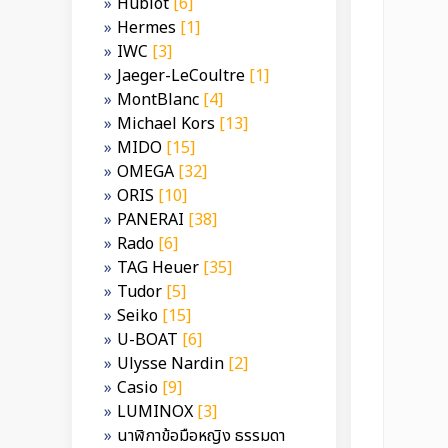
Hublot
[6]
Hermes
[1]
IWC
[3]
Jaeger-LeCoultre
[1]
MontBlanc
[4]
Michael Kors
[13]
MIDO
[15]
OMEGA
[32]
ORIS
[10]
PANERAI
[38]
Rado
[6]
TAG Heuer
[35]
Tudor
[5]
Seiko
[15]
U-BOAT
[6]
Ulysse Nardin
[2]
Casio
[9]
LUMINOX
[3]
นาฬิกาข้อมือหญิง ธรรมดา