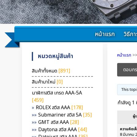
หน้าแรก
วิธีการ
หมวดหมู่สินค้า
หน้าแรก
>
ตอบกระ
สินค้าทั้งหมด
[891]
สินค้ามาใหม่
[0]
This topi
นาฬิกาสวิส เกรด AAA-5A
[459]
กำลังดู 1
ROLEX สวิส AAA
[178]
Submariner สวิส 5A
[35]
ผู้
GMT สวิส AAA
[28]
Daytona สวิส AAA
[44]
8 มีนาคม 