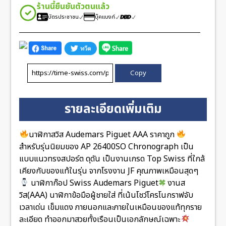
ร้านนี้ยืนยันตัวตนแล้ว
บัตรประชาชน
บุ๊คแบงก์
Copy
รายละเอียดเพิ่มเติม
นาฬิกาสวิส Audemars Piguet AAA ราคาถูก
สำหรับรุ่นนิยมของ AP 26400SO Chronograph เป็น
แบบแนวทรงสปอร์ต ดุดัน เป็นงานเกรด Top Swiss ที่ใกล้
เคียงกับของแท้ในรุ่น จากโรงงาน JF คุณภาพเหมือนสุดๆ
นาฬิกาก๊อป Swiss Audemars Piguet
งานส
วิส(AAA) นาฬิกาข้อมือผู้ชายใส่ ที่เน้นโชว์โครโนกราฟจับ
เวลาเด่น เข็มแดง ภายนอกและภายในเหมือนของแท้ทุกราย
ละเอียด ทำออกมาสวยทั้งเรือนเป็นเอกลักษณ์เฉพาะ