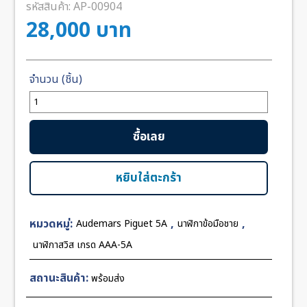
รหัสสินค้า:
AP-00904
28,000
บาท
จำนวน
Audemars
Piguet
ซื้อเลย
26400SO
Chronograph
White
หยิบใส่ตะกร้า
Dial
44mm
หมวดหมู่:
,
,
Audemars Piguet 5A
นาฬิกาข้อมือชาย
JF
Swiss
นาฬิกาสวิส เกรด AAA-5A
ชิ้น
สถานะสินค้า:
พร้อมส่ง