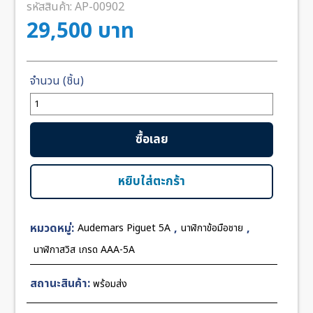
รหัสสินค้า:
AP-00902
29,500
บาท
จำนวน
Audemars
Piguet
ซื้อเลย
26579CB
White
Ceramic
หยิบใส่ตะกร้า
41mm
APS
หมวดหมู่:
,
,
Audemars Piguet 5A
นาฬิกาข้อมือชาย
Swiss
ชิ้น
นาฬิกาสวิส เกรด AAA-5A
สถานะสินค้า:
พร้อมส่ง