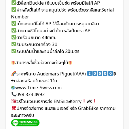
ตัวล็อกBuckle ใช้แบบเข็มขัด พร้อมมีโลโก้ AP
ฝาหลังมี่โลโก้ จานหมุนโปร่ง พร้อมด้วยระหัสและSerial
Number
เม็ดมะยมมีโลโก้ AP ใช้ล็อคด้วยการหมุนเกลียว
สายยางซิลิโคนอย่างดี ด้านหลังปั๊มตรา AP
ตัวเรือนขนาด 44mm.
รับประกันตัวเครื่อง 3ปี
ระบบกันน้ำและทนน้ำลึกได้ 20เมตร
สามารถสั่งซื้อช่องทางต่างๆได้
ราคาพิเศษ Audemars Piguet(AAA)
฿
+กล่องพร้อมใบเซอร์ 1ใบ
www.Time-Swiss.com
098 333 4993
วิธีโอนเงินบริการส่ง EMSและKerry
ฟรี
มีการจัดส่งทาง แมสเซนเจอร์ หรือ GrabBike ราคาตาม
ระยะทางครับ