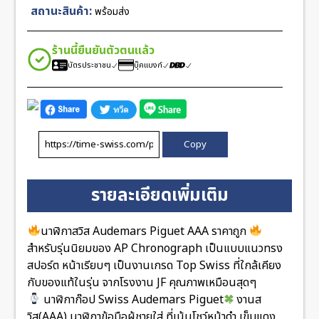
JF
สถานะสินค้า:
พร้อมส่ง
Swiss
ชิ้น
ร้านนี้ยืนยันตัวตนแล้ว
บัตรประชาชน
บุ๊คแบงก์
Copy
รายละเอียดเพิ่มเติม
นาฬิกาสวิส Audemars Piguet AAA ราคาถูก
สำหรับรุ่นนิยมของ AP Chronograph เป็นแบบแนวทรง
สปอร์ต หน้าเรียบๆ เป็นงานเกรด Top Swiss ที่ใกล้เคียง
กับของแท้ในรุ่น จากโรงงาน JF คุณภาพเหมือนสุดๆ
นาฬิกาก๊อป Swiss Audemars Piguet
งานส
วิส(AAA) นาฬิกาข้อมือผู้ชายใส่ ที่เน้นโชว์หน้าดำ เข็มแดง