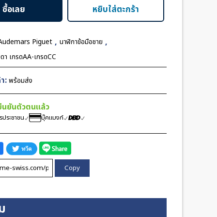
ซื้อเลย
หยิบใส่ตะกร้า
,
,
Audemars Piguet
นาฬิกาข้อมือชาย
มดา เกรดAA-เกรดCC
า:
พร้อมส่ง
้ยืนยันตัวตนแล้ว
ตรประชาชน
บุ๊คแบงก์
Copy
ิม