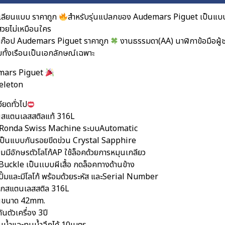
เลียนแบบ ราคาถูก
สำหรับรุ่นแปลกของ Audemars Piguet เป็นแบ
นสวยไม่เหมือนใคร
าก๊อป Audemars Piguet ราคาถูก
งานธรรมดา(AA) นาฬิกาข้อมือผู้ชายใ
ทั้งเรือนเป็นเอกลักษณ์เฉพาะ
ars Piguet
keleton
ียดทั่วไป
อนสแตนเลสสติลแท้ 316L
อง Ronda Swiss Machine ระบบAutomatic
ป็นแบบกันรอยขีดข่วน Crystal Sapphire
ยมมีอักษรตัวโลโก้AP ใช้ล็อคด้วยการหมุนเกลียว
คBuckle เป็นเเบบผีเสื้อ กดล็อคทางด้านข้าง
ปั๊มและมีโลโก้ พร้อมด้วยระหัส และSerial Number
็กสแตนเลสสติล 316L
อนขนาด 42mm.
ันตัวเครื่อง 3ปี