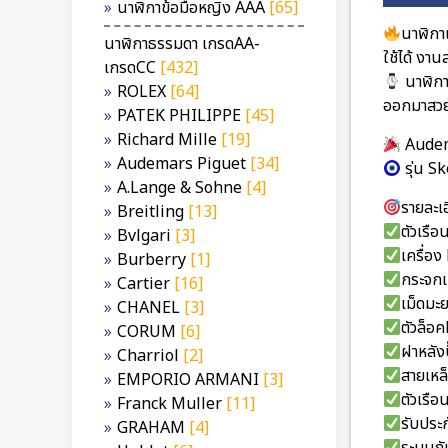
นาฬิกาข้อมือหญิง AAA
[65]
นาฬิกา
นาฬิกาธรรมดา เกรดAA-
ใช้ได้ งา
เกรดCC
[432]
นาฬิก
ROLEX
[64]
ออกมาสวย
PATEK PHILIPPE
[45]
Richard Mille
[19]
Audem
Audemars Piguet
[34]
รุ่น S
A.Lange & Sohne
[4]
รายละเอ
Breitling
[13]
ตัวเรื
Bvlgari
[3]
เครื่
Burberry
[1]
กระจกเ
Cartier
[16]
เม็ดมะ
CHANEL
[3]
ตัวล็อ
CORUM
[6]
ฝาหลัง
Charriol
[2]
สายเหล
EMPORIO ARMANI
[3]
ตัวเรื
Franck Muller
[11]
รับประก
GRAHAM
[4]