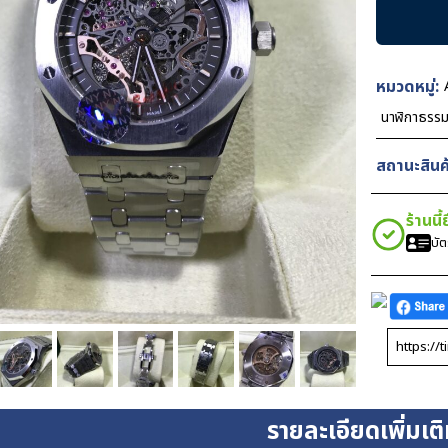
Piguet
Royal
Oak
Skeleton
หมวดหมู่:
42mm
นาฬิกาธรร
NY
Steel
สถานะสินค้
ชิ้น
ร้านนี
บั
รายละเอียดเพิ่มเต