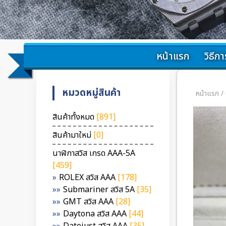
หน้าแรก
วิธีการ
หมวดหมู่สินค้า
หน้าแรก
/
สินค้าทั้งหมด
[891]
สินค้ามาใหม่
[0]
นาฬิกาสวิส เกรด AAA-5A
[459]
ROLEX สวิส AAA
[178]
Submariner สวิส 5A
[35]
GMT สวิส AAA
[28]
Daytona สวิส AAA
[44]