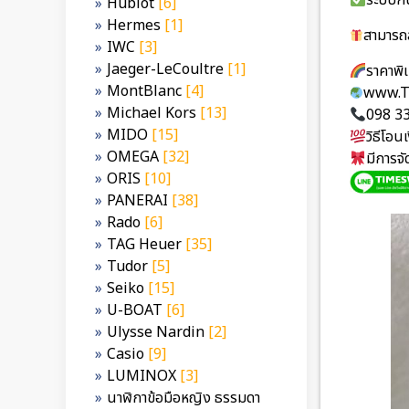
ระบบกั
Hublot
[6]
Hermes
[1]
สามารถส
IWC
[3]
Jaeger-LeCoultre
[1]
ราคาพ
MontBlanc
[4]
www.T
Michael Kors
[13]
098 3
MIDO
[15]
วิธีโอ
OMEGA
[32]
มีการจ
ORIS
[10]
PANERAI
[38]
Rado
[6]
TAG Heuer
[35]
Tudor
[5]
Seiko
[15]
U-BOAT
[6]
Ulysse Nardin
[2]
Casio
[9]
LUMINOX
[3]
นาฬิกาข้อมือหญิง ธรรมดา