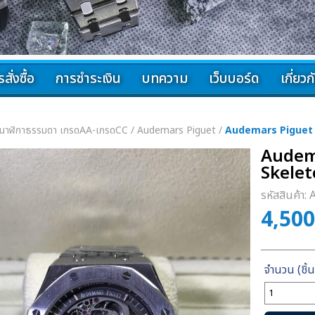
สั่งซื้อ
การชำระเงิน
บทความ
เว็บบอร์ด
เกี่ยว
นาฬิกาธรรมดา เกรดAA-เกรดCC
/
Audemars Piguet
/
Audemars Piguet 
Audem
Skele
รหัสสินค้า:
4,50
จำนวน
Audemars