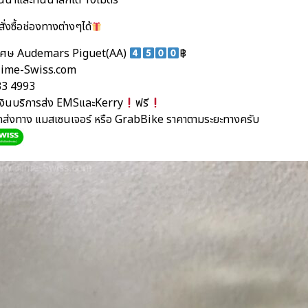
นน้ำและทนน้ำลึกได้ 10เมตร
ั่งซื้อช่องทางต่างๆได้
ิเศษ Audemars Piguet(AA)
฿
ime-Swiss.com
33 4993
นเงินบริการส่ง EMSและKerry
ฟรี
ัดส่งทาง แมสเซนเจอร์ หรือ GrabBike ราคาตามระยะทางครับ