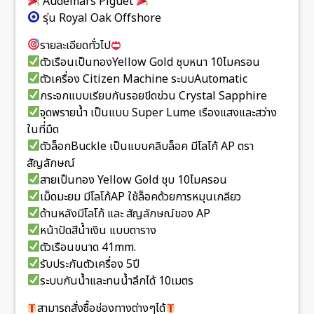
Audemars Piguet
รุ่น Royal Oak Offshore
รายละเอียดทั่วไป
ตัวเรือนเป็นทองYellow Gold ชุบหนา 10ไมครอน
ตัวเครื่อง Citizen Machine ระบบAutomatic
กระจกแบบเรียบกันรอยขีดข่วน Crystal Sapphire
จุดพรายน้ำ เป็นแบบ Super Lume เรืองแสงและสว่าง
ในที่มืด
ตัวล็อกBuckle เป็นแบบคลิบล็อค มีโลโก้ AP ตรา
สัญลักษณ์
สายเป็นทอง Yellow Gold ชุบ 10ไมครอน
เม็ดมะยม มีโลโก้AP ใช้ล็อคด้วยการหมุนเกลียว
ด้านหลังมีโลโก้ และ สัญลักษณ์ของ AP
หน้าปัดสีน้ำเงิน แบบตาราง
ตัวเรือนขนาด 41mm.
รับประกันตัวเครื่อง 5ปี
ระบบกันน้ำและทนน้ำลึกได้ 10เมตร
สามารถสั่งซื้อช่องทางต่างๆได้