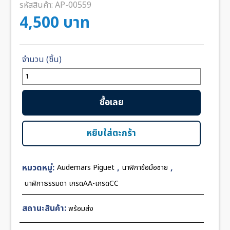
รหัสสินค้า:
AP-00559
4,500
บาท
จำนวน
Audemars
Piguet
ซื้อเลย
Royal
Oak
Yellow
หยิบใส่ตะกร้า
Gold
Blue
หมวดหมู่:
,
,
Audemars Piguet
นาฬิกาข้อมือชาย
Dial
41mm
นาฬิกาธรรมดา เกรดAA-เกรดCC
NY
ชิ้น
สถานะสินค้า:
พร้อมส่ง