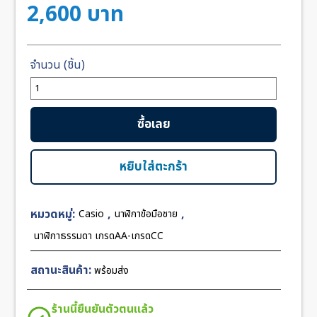
2,600
บาท
จำนวน
Casio
Edifice
ซื้อเลย
Two
Tone
Gold
หยิบใส่ตะกร้า
PVD
Black
หมวดหมู่:
,
,
Casio
นาฬิกาข้อมือชาย
Dial
ชิ้น
นาฬิกาธรรมดา เกรดAA-เกรดCC
สถานะสินค้า:
พร้อมส่ง
ร้านนี้ยืนยันตัวตนแล้ว