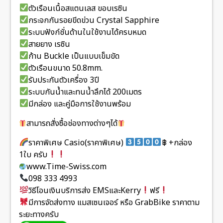
ตัวเรือนเนื้อสแตนเลส ขอบเรซิน
กระจกกันรอยขีดข่วน Crystal Sapphire
ระบบฟังก์ชั่นด้านในใช้งานได้ครบหมด
สายยาง เรซิน
ก้าน Buckle เป็นแบบเข็มขัด
ตัวเรือนขนาด 50.8mm.
รับประกันตัวเครื่อง 3ปี
ระบบกันน้ำและทนน้ำลึกได้ 200เมตร
มีกล่อง และคู่มือการใช้งานพร้อม
สามารถสั่งซื้อช่องทางต่างๆได้
ราคาพิเศษ Casio(ราคาพิเศษ)
฿ +กล่อง
1ใบ ครับ
www.Time-Swiss.com
098 333 4993
วิธีโอนเงินบริการส่ง EMSและKerry
ฟรี
มีการจัดส่งทาง แมสเซนเจอร์ หรือ GrabBike ราคาตาม
ระยะทางครับ