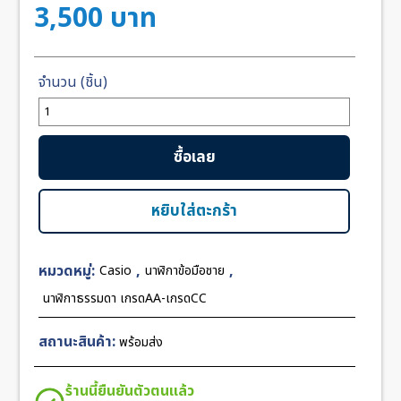
3,500
บาท
จำนวน
Casio
G-
ซื้อเลย
Shock
GA-
1000-
หยิบใส่ตะกร้า
1A
Black
หมวดหมู่:
,
,
Casio
นาฬิกาข้อมือชาย
Dial
ชิ้น
นาฬิกาธรรมดา เกรดAA-เกรดCC
สถานะสินค้า:
พร้อมส่ง
ร้านนี้ยืนยันตัวตนแล้ว