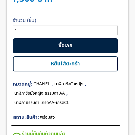
จำนวน
Chanel
J12
ซื้อเลย
Ceramic
Black
Dial
หยิบใส่ตะกร้า
ชิ้น
หมวดหมู่:
,
,
CHANEL
นาฬิกาข้อมือหญิง
,
นาฬิกาข้อมือหญิง ธรรมดา AA
นาฬิกาธรรมดา เกรดAA-เกรดCC
สถานะสินค้า:
พร้อมส่ง
ร้านนี้ยืนยันตัวตนแล้ว