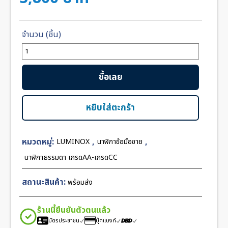
จำนวน
Luminox
Black
ซื้อเลย
Dial
ชิ้น
หยิบใส่ตะกร้า
หมวดหมู่:
,
,
LUMINOX
นาฬิกาข้อมือชาย
นาฬิกาธรรมดา เกรดAA-เกรดCC
สถานะสินค้า:
พร้อมส่ง
ร้านนี้ยืนยันตัวตนแล้ว
บัตรประชาชน
บุ๊คแบงก์