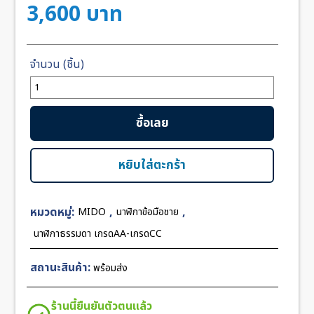
3,600
บาท
จำนวน
MIDO
Multifort
ซื้อเลย
PVD
White
Red
หยิบใส่ตะกร้า
Dial
ชิ้น
หมวดหมู่:
,
,
MIDO
นาฬิกาข้อมือชาย
นาฬิกาธรรมดา เกรดAA-เกรดCC
สถานะสินค้า:
พร้อมส่ง
ร้านนี้ยืนยันตัวตนแล้ว