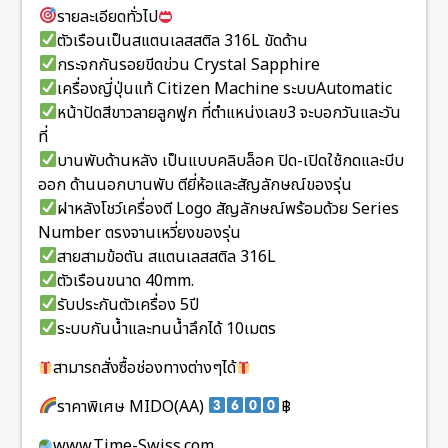
รายละเอียดทั่วไป
ตัวเรือนเป็นสแตนเลสสติล 316L ขัดด้าน
กระจกกันรอยขีดข่วน Crystal Sapphire
เครื่องญี่ปุ่นแท้ Citizen Machine ระบบAutomatic
หน้าปัดสีขาวลายลูกฟูก ที่ตำแหน่งเลข3 จะบอกวันและวัน
ที่
บานพับด้านหลัง เป็นแบบคลิบล็อค ปิด-เปิดใช้กดและบีบ
ออก ด้านนอกบานพับ ตียี่ห้อและสัญลักษณ์ของรุ่น
ฝาหลังโชว์เครื่องตี Logo สัญลักษณ์พร้อมด้วย Series
Number ตรงจานเหวี่ยงของรุ่น
สายสามข้อตัน สแตนเลสสติล 316L
ตัวเรือนขนาด 40mm.
รับประกันตัวเครื่อง 5ปี
ระบบกันน้ำและทนน้ำลึกได้ 10เมตร
สามารถสั่งซื้อช่องทางต่างๆได้
ราคาพิเศษ MIDO(AA)
฿
www.Time-Swiss.com