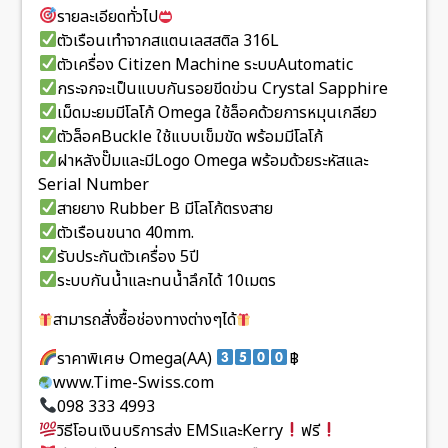
รายละเอียดทั่วไป
ตัวเรือนเทำจากสแตนเลสสติล 316L
ตัวเครื่อง Citizen Machine ระบบAutomatic
กระจกจะเป็นแบบกันรอยขีดข่วน Crystal Sapphire
เม็ดมะยมมีโลโก้ Omega ใช้ล็อคด้วยการหมุนเกลียว
ตัวล็อคBuckle ใช้แบบเข็มขัด พร้อมมีโลโก้
ฝาหลังปั๊มและมีLogo Omega พร้อมด้วยระหัสและ
Serial Number
สายยาง Rubber B มีโลโก้ตรงสาย
ตัวเรือนขนาด 40mm.
รับประกันตัวเครื่อง 5ปี
ระบบกันน้ำและทนน้ำลึกได้ 10เมตร
สามารถสั่งซื้อช่องทางต่างๆได้
ราคาพิเศษ Omega(AA)
฿
www.Time-Swiss.com
098 333 4993
วิธีโอนเงินบริการส่ง EMSและKerry
ฟรี