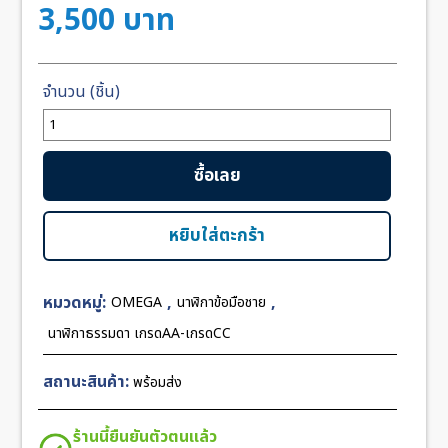
3,500
บาท
จำนวน
Omega
Seamaster
ซื้อเลย
Aqua
Terra
Black
หยิบใส่ตะกร้า
Dial
Rubber
หมวดหมู่:
,
,
OMEGA
นาฬิกาข้อมือชาย
40mm
ชิ้น
นาฬิกาธรรมดา เกรดAA-เกรดCC
สถานะสินค้า:
พร้อมส่ง
ร้านนี้ยืนยันตัวตนแล้ว