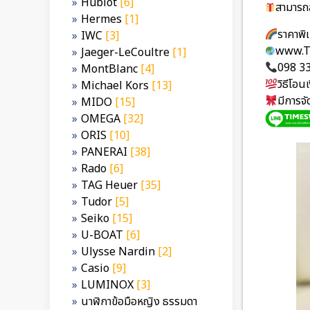
Hublot
[6]
สามารถส
Hermes
[1]
ราคาพ
IWC
[3]
www.T
Jaeger-LeCoultre
[1]
098 3
MontBlanc
[4]
วิธีโอ
Michael Kors
[13]
มีการจ
MIDO
[15]
OMEGA
[32]
ORIS
[10]
PANERAI
[38]
Rado
[6]
TAG Heuer
[35]
Tudor
[5]
Seiko
[15]
U-BOAT
[6]
Ulysse Nardin
[2]
Casio
[9]
LUMINOX
[3]
นาฬิกาข้อมือหญิง ธรรมดา