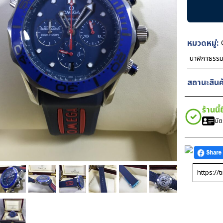
Seamaste
Chronogr
Blue
Dial
หมวดหมู่:
Rubber
นาฬิกาธรร
42mm
ชิ้น
สถานะสินค้
ร้านนี
บั