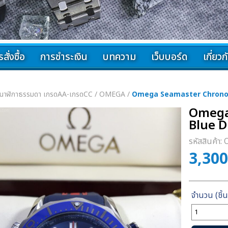
สั่งซื้อ
การชำระเงิน
บทความ
เว็บบอร์ด
เกี่ยว
นาฬิกาธรรมดา เกรดAA-เกรดCC
/
OMEGA
/
Omega Seamaster Chronog
Omega
Blue 
รหัสสินค้า:
3,30
จำนวน
Omega