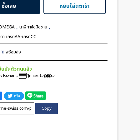
r
ซื้อเลย
หยิบใส่ตะกร้า
aph
,
,
OMEGA
นาฬิกาข้อมือชาย
มดา เกรดAA-เกรดCC
า:
พร้อมส่ง
้ยืนยันตัวตนแล้ว
ตรประชาชน
บุ๊คแบงก์
Copy