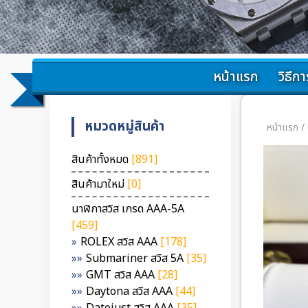
หน้าแรก
วิธีการ
หมวดหมู่สินค้า
หน้าแรก
/
สินค้าทั้งหมด
[891]
สินค้ามาใหม่
[0]
นาฬิกาสวิส เกรด AAA-5A
[459]
ROLEX สวิส AAA
[178]
Submariner สวิส 5A
[35]
GMT สวิส AAA
[28]
Daytona สวิส AAA
[44]