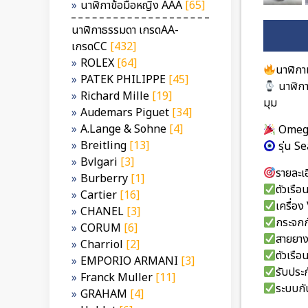
นาฬิกาข้อมือหญิง AAA
[65]
นาฬิกาธรรมดา เกรดAA-
เกรดCC
[432]
ROLEX
[64]
นาฬิกา
PATEK PHILIPPE
[45]
นาฬิก
Richard Mille
[19]
มุม
Audemars Piguet
[34]
A.Lange & Sohne
[4]
Ome
Breitling
[13]
รุ่น S
Bvlgari
[3]
รายละเอ
Burberry
[1]
ตัวเรื
Cartier
[16]
เครื่อ
CHANEL
[3]
กระจกก
CORUM
[6]
สายยาง
Charriol
[2]
ตัวเรื
EMPORIO ARMANI
[3]
รับประก
Franck Muller
[11]
ระบบกั
GRAHAM
[4]