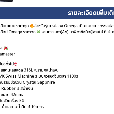
รายละเอียดเพิ่มเต
เลียนแบบ ราคาถูก
สำหรับรุ่นใหม่ของ Omega เป็นแบบแนวทรงสปอร์
าก๊อป Omega ราคาถูก
งานธรรมดา(AA) นาฬิกาข้อมือผู้ชายใส่ ที่เน้น
ga
eamaster
ียดทั่วไป
อนสแตนเลสสติล 316L เซรามิคสีนำเงิน
ง VK Swiss Machine ระบบควอซต์จับเวลา 1100s
ันรอยขีดข่วน Crystal Sapphire
 Rubber B สีน้ำเงิน
อนขนาด 42mm.
ันตัวเครื่อง 5ปี
นน้ำและทนน้ำลึกได้ 10เมตร