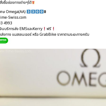
ั่งซื้อช่องทางต่างๆได้
ิเศษ Omega(AA)
฿
ime-Swiss.com
33 4993
นเงินบริการส่ง EMSและKerry
ฟรี
ัดส่งทาง แมสเซนเจอร์ หรือ GrabBike ราคาตามระยะทางครับ