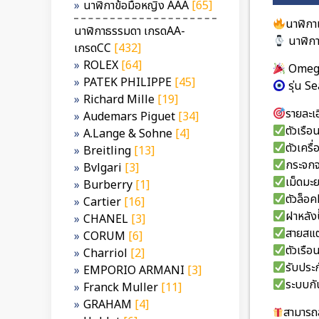
นาฬิกาข้อมือหญิง AAA
[65]
นาฬิกา
นาฬิกาธรรมดา เกรดAA-
นาฬิก
เกรดCC
[432]
ROLEX
[64]
Ome
PATEK PHILIPPE
[45]
รุ่น 
Richard Mille
[19]
รายละเอ
Audemars Piguet
[34]
ตัวเรื
A.Lange & Sohne
[4]
ตัวเคร
Breitling
[13]
กระจกจ
Bvlgari
[3]
เม็ดมะ
Burberry
[1]
ตัวล็อค
Cartier
[16]
ฝาหลัง
CHANEL
[3]
สายสแ
CORUM
[6]
ตัวเรื
Charriol
[2]
รับประก
EMPORIO ARMANI
[3]
ระบบกั
Franck Muller
[11]
GRAHAM
[4]
สามารถส