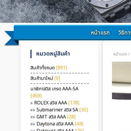
หน้าแรก
วิธีการ
หมวดหมู่สินค้า
หน้าแรก
/
สินค้าทั้งหมด
[891]
สินค้ามาใหม่
[0]
นาฬิกาสวิส เกรด AAA-5A
[459]
ROLEX สวิส AAA
[178]
Submariner สวิส 5A
[35]
GMT สวิส AAA
[28]
Daytona สวิส AAA
[44]