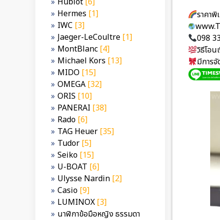
Hublot
[6]
Hermes
[1]
ราคาพ
IWC
[3]
www.T
Jaeger-LeCoultre
[1]
098 3
MontBlanc
[4]
วิธีโอ
Michael Kors
[13]
มีการจ
MIDO
[15]
OMEGA
[32]
ORIS
[10]
PANERAI
[38]
Rado
[6]
TAG Heuer
[35]
Tudor
[5]
Seiko
[15]
U-BOAT
[6]
Ulysse Nardin
[2]
Casio
[9]
LUMINOX
[3]
นาฬิกาข้อมือหญิง ธรรมดา