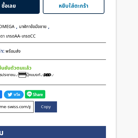
r
ซื้อเลย
หยิบใส่ตะกร้า
M
,
,
OMEGA
นาฬิกาข้อมือชาย
มดา เกรดAA-เกรดCC
า:
พร้อมส่ง
้ยืนยันตัวตนแล้ว
ตรประชาชน
บุ๊คแบงก์
Copy
ิม