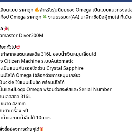
เลียนแบบ ราคาถูก
สำหรับรุ่นนิยมของ Omega เป็นแบบแนวทรงสปอร์
าก๊อป Omega ราคาถูก
งานธรรมดา(AA) นาฬิกาข้อมือผู้ชายใส่ ที่เน้
ga
Seamaster Diver300M
ียดทั่วไป
อนเทำจากสแตนเลสสติล 316L ขอบน้ำเงินหมุนเลื่อนได้
ื่อง Citizen Machine ระบบAutomatic
ะเป็นแบบกันรอยขีดข่วน Crystal Sapphire
ยมมีโลโก้ Omega ใช้ล็อคด้วยการหมุนเกลียว
Buckle ใช้แบบเข็มขัด พร้อมมีโลโก้
ปั๊มและมีLogo Omega พร้อมด้วยระหัสและ Serial Number
ตนเลสสติล 316L
อนขนาด 42mm.
ันตัวเครื่อง 5ปี
นน้ำและทนน้ำลึกได้ 10เมตร
ั่งซื้อช่องทางต่างๆได้