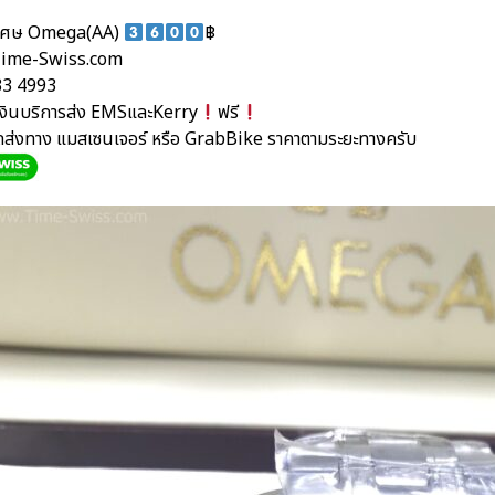
ิเศษ Omega(AA)
฿
ime-Swiss.com
33 4993
นเงินบริการส่ง EMSและKerry
ฟรี
ัดส่งทาง แมสเซนเจอร์ หรือ GrabBike ราคาตามระยะทางครับ