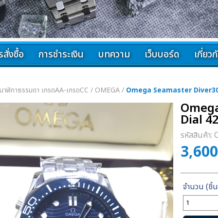
สั่งซื้อ
การชำระเงิน
บทความ
เว็บบอร์ด
เกี่ยว
นาฬิกาธรรมดา เกรดAA-เกรดCC
/
OMEGA
/
Omega Seamaster Diver30
Omega
Dial 4
รหัสสินค้า:
3,60
จำนวน
Omega