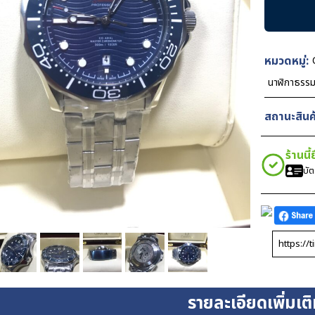
Seamaste
Diver300
Blue
Dial
หมวดหมู่:
42mm
นาฬิกาธรร
Steel
ชิ้น
สถานะสินค้
ร้านนี
บั
รายละเอียดเพิ่มเต