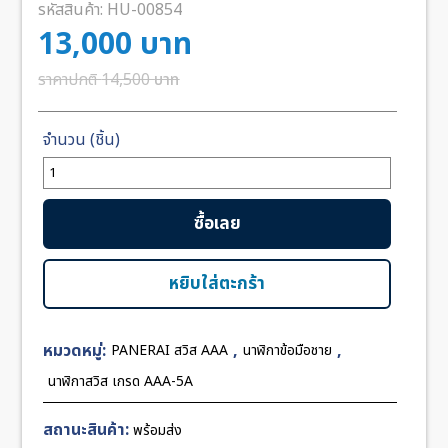
รหัสสินค้า:
HU-00854
13,000
บาท
14,500
บาท
จำนวน
Panerai
Luminor
ซื้อเลย
Marina
PAM111
Black
หยิบใส่ตะกร้า
Dial
44mm
หมวดหมู่:
,
,
PANERAI สวิส AAA
นาฬิกาข้อมือชาย
Swiss
ชิ้น
นาฬิกาสวิส เกรด AAA-5A
สถานะสินค้า:
พร้อมส่ง