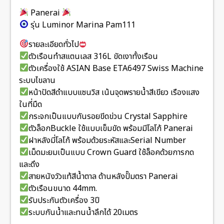
Panerai
รุ่น Luminor Marina Pam111
รายละเอียดทั่วไป
ตัวเรือนทำสแตนเลส 316L ขัดเงาทั้งเรือน
ตัวเครื่องใช้ ASIAN Base ETA6497 Swiss Machine
ระบบไขลาน
หน้าปัดสีดำแบบแซนวิส เน้นจุดพรายน้ำสีเขียว เรืองแสง
ในที่มืด
กระจกเป็นแบบกันรอยขีดข่วน Crystal Sapphire
ตัวล็อกBuckle ใช้แบบเข็มขัด พร้อมมีโลโก้ Panerai
ฝาหลังมี่โลโก้ พร้อมด้วยระหัสและSerial Number
เม็ดมะยมเป็นแบบ Crown Guard ใช้ล็อคด้วยการกด
และดึง
สายหนังวัวแท้สีน้ำตาล ด้านหลังปั๊มตรา Panerai
ตัวเรือนขนาด 44mm.
รับประกันตัวเครื่อง 3ปี
ระบบกันน้ำและทนน้ำลึกได้ 20เมตร