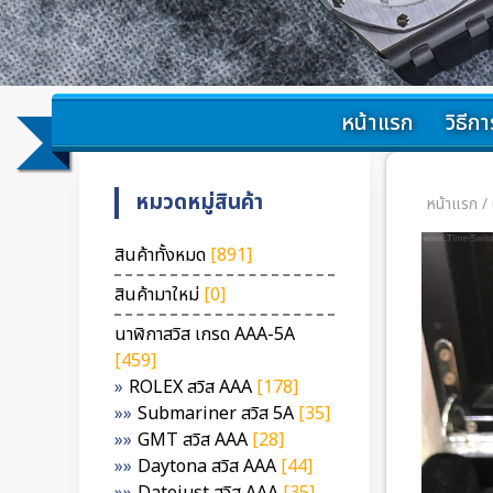
หน้าแรก
วิธีการ
หมวดหมู่สินค้า
หน้าแรก
/
สินค้าทั้งหมด
[891]
สินค้ามาใหม่
[0]
นาฬิกาสวิส เกรด AAA-5A
[459]
ROLEX สวิส AAA
[178]
Submariner สวิส 5A
[35]
GMT สวิส AAA
[28]
Daytona สวิส AAA
[44]