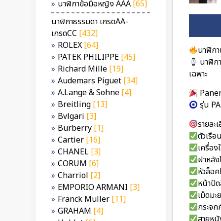
นาฬิกาข้อมือหญิง AAA
[65]
นาฬิกาธรรมดา เกรดAA-
เกรดCC
[432]
ROLEX
[64]
นาฬิกา
PATEK PHILIPPE
[45]
นาฬิกา
Richard Mille
[19]
เฉพาะ
Audemars Piguet
[34]
A.Lange & Sohne
[4]
Paner
Breitling
[13]
รุ่น 
Bvlgari
[3]
รายละเอ
Burberry
[1]
ตัวเรื
Cartier
[16]
เครื่อ
CHANEL
[3]
ฝาหลัง
CORUM
[6]
หัวล็อ
Charriol
[2]
หน้าปัด
EMPORIO ARMANI
[3]
เม็ดมะ
Franck Muller
[11]
กระจกก
GRAHAM
[4]
สายหนั