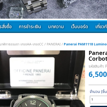
สั่งซื้อ
การชำระเงิน
บทความ
เว็บบอร์ด
เกี่ยว
นาฬิกาธรรมดา เกรดAA-เกรดCC
/
PANERAI
/
Panerai PAM1118 Luminor
Paner
Corbot
รหัสสินค้า:
6,50
จำนวน
Panerai