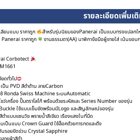
รายละเอียดเพิ่มเต
เลียนแบบ ราคาถูก
สำหรับรุ่นนิยมของPanerai เป็นแบบทรงแปลกใหม
 Panerai ราคาถูก
งานธรรมดา(AA) นาฬิกาข้อมือผู้ชายใส่ เน้นขอบก
ai Corbotect
PAM1661
ียดทั่วไป
อนเป็น PVD สีดำด้าน ลายCarbon
งใช้ Ronda Swiss Machine ระบบAutomatic
โชว์เครื่อง ปั๊มตราโลโก้ พร้อมด้วยระหัสและ Series Number ของรุ่น
คBuckle ใช้แบบเข็มขัดพร้อมมีLogo และสัญลักษณ์ของรุ่น
สีดำแบบแซนวิช พรายน้ำสีเขียว เรืองแสงในที่มืด
ยมเป็นแบบ Crown Guard ใช้ล็อคด้วยการกดและดึง
ันรอยขีดข่วน Crystal Sapphire
งลายผ้าสีดำ