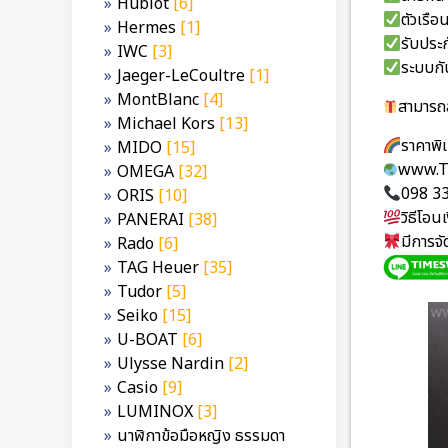
Hublot
[6]
ตัวเรื
Hermes
[1]
รับประก
IWC
[3]
ระบบกั
Jaeger-LeCoultre
[1]
MontBlanc
[4]
สามารถส
Michael Kors
[13]
ราคาพ
MIDO
[15]
www.T
OMEGA
[32]
098 3
ORIS
[10]
วิธีโอ
PANERAI
[38]
มีการจ
Rado
[6]
TAG Heuer
[35]
Tudor
[5]
Seiko
[15]
U-BOAT
[6]
Ulysse Nardin
[2]
Casio
[9]
LUMINOX
[3]
นาฬิกาข้อมือหญิง ธรรมดา