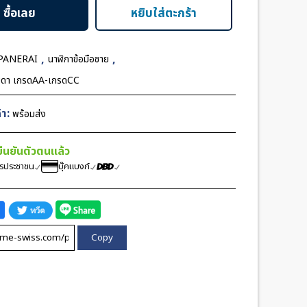
ซื้อเลย
หยิบใส่ตะกร้า
,
,
PANERAI
นาฬิกาข้อมือชาย
มดา เกรดAA-เกรดCC
า:
พร้อมส่ง
้ยืนยันตัวตนแล้ว
ตรประชาชน
บุ๊คแบงก์
Copy