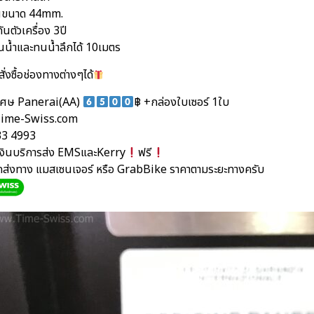
อนขนาด 44mm.
ันตัวเครื่อง 3ปี
นน้ำและทนน้ำลึกได้ 10เมตร
ั่งซื้อช่องทางต่างๆได้
ิเศษ Panerai(AA)
฿ +กล่องใบเซอร์ 1ใบ
ime-Swiss.com
33 4993
นเงินบริการส่ง EMSและKerry
ฟรี
ัดส่งทาง แมสเซนเจอร์ หรือ GrabBike ราคาตามระยะทางครับ