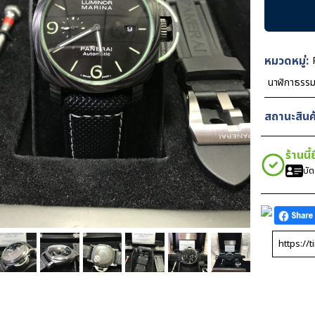
PAM1118
Luminor
Marina
Corbotect
หมวดหมู่:
Black
นาฬิกาธรร
Dial
44mm
สถานะสินค้
ชิ้น
ร้านนี
บั