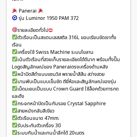
Panerai
รุ่น Luminor 1950 PAM 372
รายละเอียดทั่วไป
ตัวเรือนเป็นสแตนเลสสติล 316L ขอบเรียบขัดเงาทั้ง
เรือน
เครื่องใช้ Swiss Machine ระบบไขลาน
เน้นตัวเรือนที่สวยเก็บรายละเอียดได้ดีมาก พร้อมทั้งปั๊ม
Logoสัญลักษณ์ของ Paneraiตรงเครื่องด้านหลัง
หน้าปัดสีดำแบบแซนวิส พรายน้ำสีส้ม สว่างสวย
บานพับเป็นแบบเข็มขัด ตียี่ห้อและสัญลักษณ์ของรุ่น
เม็ดมะยมเป็นแบบ Crown Guard ใช้ล็อคด้วยการกด
และดึง
กระจกหน้าปัดเป็นกันรอย Crystal Sapphire
สายหนังกลับสีเขียว
ตัวเรือนขนาด 47mm.
รับประกันตัวเครื่อง 3ปี
ระบบกันน้ำและทนน้ำลึกได้ 20เมตร