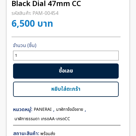
Black Dial 47mm CC
รหัสสินค้า:
PAM-00454
6,500
บาท
จำนวน
Panerai
PAM372
ซื้อเลย
Luminor
1950
Black
หยิบใส่ตะกร้า
Dial
47mm
หมวดหมู่:
,
,
PANERAI
นาฬิกาข้อมือชาย
CC
ชิ้น
นาฬิกาธรรมดา เกรดAA-เกรดCC
สถานะสินค้า:
พร้อมส่ง