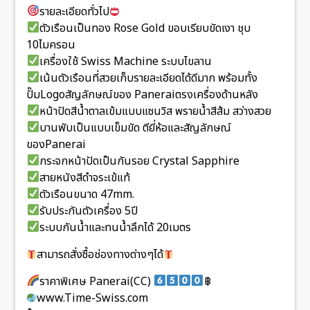
รายละเอียดทั่วไป
ตัวเรือนเป็นทอง Rose Gold ขอบเรียบขัดเงา ชุบ
10ไมครอน
เครื่องใช้ Swiss Machine ระบบไขลาน
เน้นตัวเรือนที่สวยเก็บรายละเอียดได้ดีมาก พร้อมทั้ง
ปั๊มLogoสัญลักษณ์ของ Paneraiตรงเครื่องด้านหลัง
หน้าปัดสีน้ำตาลเข้มแบบแซนวิส พรายน้ำสีส้ม สว่างสวย
บานพับเป็นแบบเข็มขัด ตียี่ห้อและสัญลักษณ์
ของPanerai
กระจกหน้าปัดเป็นกันรอย Crystal Sapphire
สายหนังสีดำจระเข้แท้
ตัวเรือนขนาด 47mm.
รับประกันตัวเครื่อง 5ปี
ระบบกันน้ำและทนน้ำลึกได้ 20เมตร
สามารถสั่งซื้อช่องทางต่างๆได้
ราคาพิเศษ Panerai(CC)
฿
www.Time-Swiss.com