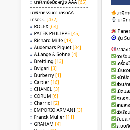
นาฬิกาข้อมือหญิง AAA
[65]
นาฬิกาธรรมดา เกรดAA-
นาฬิกา
เกรดCC
[432]
นาฬิกา
ROLEX
[64]
Pane
PATEK PHILIPPE
[45]
รุ่น 
Richard Mille
[19]
Audemars Piguet
[34]
รายละเอ
A.Lange & Sohne
[4]
ตัวเรื
Breitling
[13]
เครื่อ
Bvlgari
[3]
เน้นตั
Burberry
[1]
หน้าปัด
Cartier
[16]
ส่วนก้
CHANEL
[3]
เม็ดมะ
CORUM
[6]
กระจกเ
Charriol
[2]
สายยาง
EMPORIO ARMANI
[3]
ตัวเรื
Franck Muller
[11]
รับประก
GRAHAM
[4]
ระบบกั