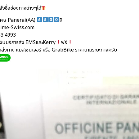
ั่งซื้อช่องทางต่างๆได้
ิเศษ Panerai(AA)
฿
ime-Swiss.com
33 4993
นเงินบริการส่ง EMSและKerry
ฟรี
ัดส่งทาง แมสเซนเจอร์ หรือ GrabBike ราคาตามระยะทางครับ