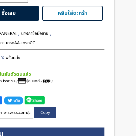
ซื้อเลย
หยิบใส่ตะกร้า
le
c
,
,
PANERAI
นาฬิกาข้อมือชาย
มดา เกรดAA-เกรดCC
า:
พร้อมส่ง
้ยืนยันตัวตนแล้ว
ตรประชาชน
บุ๊คแบงก์
Copy
ิม