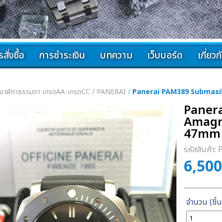
สั่งซื้อ
การชำระเงิน
บทความ
เว็บบอร์ด
เกี่ยว
นาฬิกาธรรมดา เกรดAA-เกรดCC
/
PANERAI
/
Panerai PAM389 Submasi
Paner
Amagne
47mm
รหัสสินค้า:
6,50
จำนวน