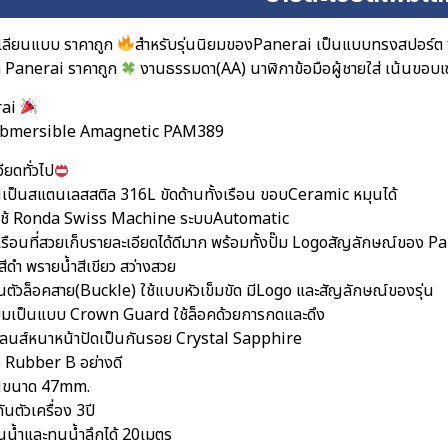
เลียนแบบ ราคาถูก
สำหรับรุ่นนิยมของPanerai เป็นแบบทรงสปอร์ต 
 Panerai ราคาถูก
งานธรรมดา(AA) นาฬิกาข้อมือผู้ชายใส่ เน้นขอบเ
rai
Submersible Amagnetic PAM389
ียดทั่วไป
อนเป็นสแตนเลสสติล 316L ขัดด้านทั้งเรือน ขอบCeramic หมุนได้
งใช้ Ronda Swiss Machine ระบบAutomatic
วเรือนที่สวยเก็บรายละเอียดได้ดีมาก พร้อมทั้งปั๊ม Logoสัญลักษณ์ของ P
สีดำ พรายน้ำสีเขียว สว่างสวย
านตัวล็อคสาย(Buckle) ใช้แบบหัวเข็มขัด มีLogo และสัญลักษณ์ของรุ่น
ยมเป็นแบบ Crown Guard ใช้ล็อคด้วยการกดและดึง
ลนส์หนาหน้าปัดเป็นกันรอย Crystal Sapphire
 Rubber B อย่างดี
อนขนาด 47mm.
ันตัวเครื่อง 3ปี
นน้ำและทนน้ำลึกได้ 20เมตร