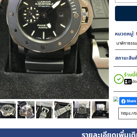
Panerai
PAM389
Submasib
Amagneti
Ceramic
หมวดหมู่:
Black
นาฬิกาธรร
Dial
47mm
สถานะสินค้
ชิ้น
ร้านนี
บั
รายละเอียดเพิ่มเต