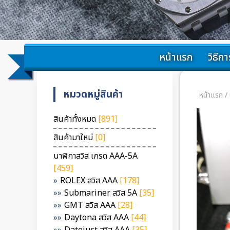
หน้าแรก
วิธีการ
หมวดหมู่สินค้า
หน้าแรก
/
สินค้าทั้งหมด
[891]
สินค้ามาใหม่
[0]
นาฬิกาสวิส เกรด AAA-5A
[459]
ROLEX สวิส AAA
[178]
Submariner สวิส 5A
[35]
GMT สวิส AAA
[28]
Daytona สวิส AAA
[44]