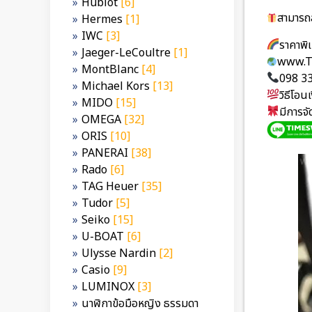
Hublot
[6]
สามารถส
Hermes
[1]
IWC
[3]
ราคาพ
Jaeger-LeCoultre
[1]
www.T
MontBlanc
[4]
098 3
Michael Kors
[13]
วิธีโอ
MIDO
[15]
มีการจ
OMEGA
[32]
ORIS
[10]
PANERAI
[38]
Rado
[6]
TAG Heuer
[35]
Tudor
[5]
Seiko
[15]
U-BOAT
[6]
Ulysse Nardin
[2]
Casio
[9]
LUMINOX
[3]
นาฬิกาข้อมือหญิง ธรรมดา