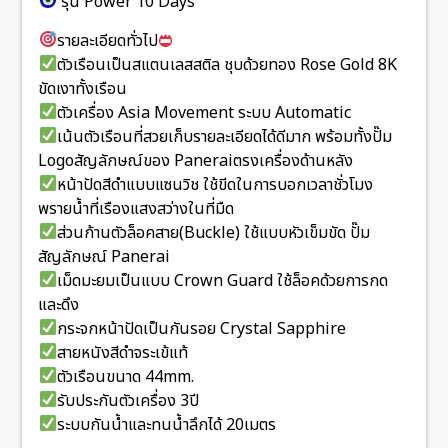
รุ่น Power 10 Days
รายละเอียดทั่วไป
ตัวเรือนเป็นสแตนเลสสติล ชุบด้วยทอง Rose Gold 8K
ขัดเงาทั้งเรือน
ตัวเครื่อง Asia Movement ระบบ Automatic
เน้นตัวเรือนที่สวยเก็บรายละเอียดได้ดีมาก พร้อมทั้งปั๊ม
Logoสัญลักษณ์ของ Paneraiตรงเครื่องด้านหลัง
หน้าปัดสีดำแบบแซนวิช ใช้ขีดในการบอกเวลาชั่วโมง
พรายน้ำที่เรืองแสงสว่างในที่มืด
ส่วนก้านตัวล็อคสาย(Buckle) ใช้แบบหัวเข็มขัด ปั๊ม
สัญลักษณ์ Panerai
เม็ดมะยมเป็นแบบ Crown Guard ใช้ล็อคด้วยการกด
และดึง
กระจกหน้าปัดเป็นกันรอย Crystal Sapphire
สายหนังสีดำจระเข้แท้
ตัวเรือนขนาด 44mm.
รับประกันตัวเครื่อง 3ปี
ระบบกันน้ำและทนน้ำลึกได้ 20เมตร