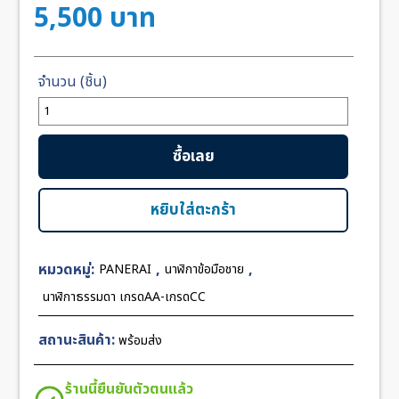
5,500
บาท
จำนวน
Panerai
Power
ซื้อเลย
10Day
Rose
Gold
หยิบใส่ตะกร้า
Black
Dial
หมวดหมู่:
,
,
PANERAI
นาฬิกาข้อมือชาย
44mm
CC
นาฬิกาธรรมดา เกรดAA-เกรดCC
ชิ้น
สถานะสินค้า:
พร้อมส่ง
ร้านนี้ยืนยันตัวตนแล้ว