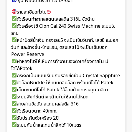
รุ่น Nautilus 5712/1A-001
รายละเอียดทั่วไป
ตัวเรือนทำจากสแตนเลสสติล 316L ขัดด้าน
ตัวเครื่องใช้ Clon Cal.240 Swiss Machine ระบบไข
ลาน
หน้าปัดสีน้ำเงิน ตรงเลข5 จะเป็นเข็มวินาที, เลข8 จะบอก
วันที่ และข้างขึ้น-ข้างแรม, ตรงเลข10 จะเป็นเข็มบอก
Power Reserve
ฝาหลังโชว์ให้เห็นการทำงานของตัวเครื่องภายใน มี
โลโก้Patek
กระจกเป็นแบบเรียบกันรอยขีดข่วน Crystal Sapphire
ตัวล็อกBuckle ใช้แบบคลิปล็อค พร้อมมีโลโก้ Patek
เม็ดมะยมมีโลโก้ Patek ใช้ล็อคด้วยการหมุนเกลียว
ระบบฟังก์ชั่นต่างๆด้านในใช้งานได้หมด
สายสามข้อตัน สแตนเลสสติล 316
ตัวเรือนขนาด 40mm.
รับประกันตัวเครื่อง 2ปี
ระบบกันน้ำและทนน้ำลึกได้ 10เมตร