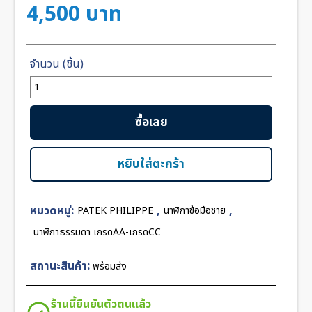
4,500
บาท
จำนวน
Patek
Nautilus
ซื้อเลย
57121A
Power
Blue
หยิบใส่ตะกร้า
Dial
40mm
หมวดหมู่:
,
,
PATEK PHILIPPE
นาฬิกาข้อมือชาย
CC
Steel
นาฬิกาธรรมดา เกรดAA-เกรดCC
ชิ้น
สถานะสินค้า:
พร้อมส่ง
ร้านนี้ยืนยันตัวตนแล้ว