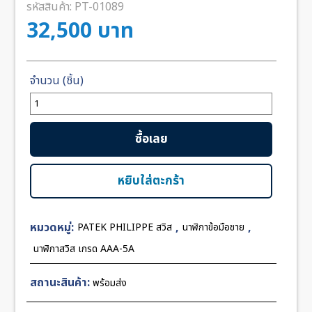
รหัสสินค้า:
PT-01089
32,500
บาท
จำนวน
Patek
Nautilus
ซื้อเลย
5712G
Moon
Phase
หยิบใส่ตะกร้า
Black
Dial
หมวดหมู่:
,
,
PATEK PHILIPPE สวิส
นาฬิกาข้อมือชาย
40mm
Leather
นาฬิกาสวิส เกรด AAA-5A
Strap
ZF
สถานะสินค้า:
พร้อมส่ง
Swiss