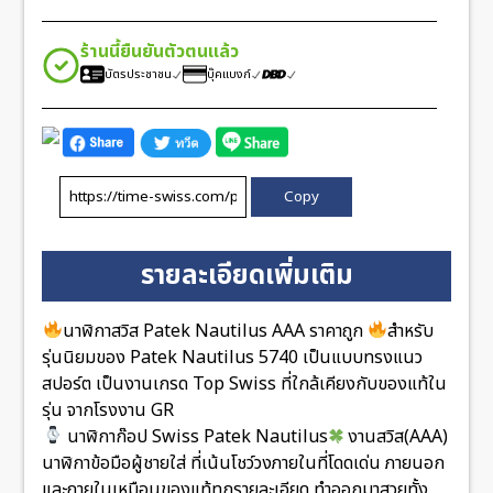
ร้านนี้ยืนยันตัวตนแล้ว
บัตรประชาชน
บุ๊คแบงก์
Copy
รายละเอียดเพิ่มเติม
นาฬิกาสวิส Patek Nautilus AAA ราคาถูก
สำหรับ
รุ่นนิยมของ Patek Nautilus 5740 เป็นแบบทรงแนว
สปอร์ต เป็นงานเกรด Top Swiss ที่ใกล้เคียงกับของแท้ใน
รุ่น จากโรงงาน GR
นาฬิกาก๊อป Swiss Patek Nautilus
งานสวิส(AAA)
นาฬิกาข้อมือผู้ชายใส่ ที่เน้นโชว์วงภายในที่โดดเด่น ภายนอก
และภายในเหมือนของแท้ทุกรายละเอียด ทำออกมาสวยทั้ง