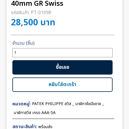
40mm GR Swiss
รหัสสินค้า:
PT-01098
28,500
บาท
จำนวน
Patek
Nautilus
ซื้อเลย
5740
Blue
Dial
หยิบใส่ตะกร้า
40mm
GR
หมวดหมู่:
,
,
PATEK PHILIPPE สวิส
นาฬิกาข้อมือชาย
Swiss
ชิ้น
นาฬิกาสวิส เกรด AAA-5A
สถานะสินค้า:
พร้อมส่ง