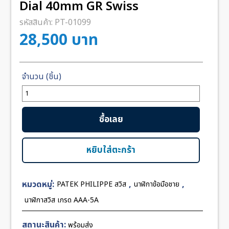
Dial 40mm GR Swiss
รหัสสินค้า:
PT-01099
28,500
บาท
จำนวน
Patek
Nautilus
ซื้อเลย
5740
White
Dial
หยิบใส่ตะกร้า
40mm
GR
หมวดหมู่:
,
,
PATEK PHILIPPE สวิส
นาฬิกาข้อมือชาย
Swiss
ชิ้น
นาฬิกาสวิส เกรด AAA-5A
สถานะสินค้า:
พร้อมส่ง