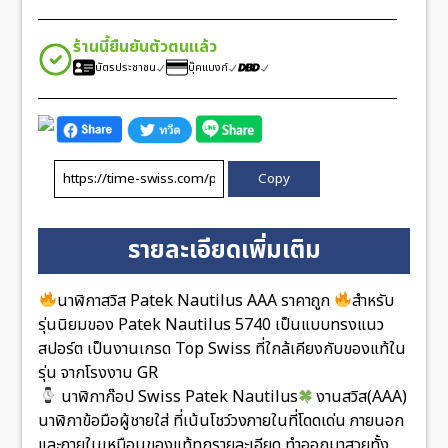
ร้านนี้ยืนยันตัวตนแล้ว
บัตรประชาชน
บุ๊คแบงก์
Copy
รายละเอียดเพิ่มเติม
นาฬิกาสวิส Patek Nautilus AAA ราคาถูก
สำหรับ
รุ่นนิยมของ Patek Nautilus 5740 เป็นแบบทรงแนว
สปอร์ต เป็นงานเกรด Top Swiss ที่ใกล้เคียงกับของแท้ใน
รุ่น จากโรงงาน GR
นาฬิกาก๊อป Swiss Patek Nautilus
งานสวิส(AAA)
นาฬิกาข้อมือผู้ชายใส่ ที่เน้นโชว์วงภายในที่โดดเด่น ภายนอก
และภายในเหมือนของแท้ทุกรายละเอียด ทำออกมาสวยทั้ง