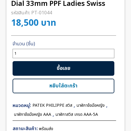
Dial 33mm PPF Ladies Swiss
รหัสสินค้า:
PT-01044
18,500
บาท
จำนวน
Patek
Nautilus
ซื้อเลย
7118-
1A
Black
หยิบใส่ตะกร้า
Dial
33mm
หมวดหมู่:
,
,
PATEK PHILIPPE สวิส
นาฬิกาข้อมือหญิง
PPF
Ladies
,
นาฬิกาข้อมือหญิง AAA
นาฬิกาสวิส เกรด AAA-5A
Swiss
ชิ้น
สถานะสินค้า:
พร้อมส่ง