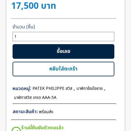
17,500
บาท
จำนวน
Patek
Nautilus
ซื้อเลย
Moon
5726-
1A
หยิบใส่ตะกร้า
White
Dial
หมวดหมู่:
,
,
PATEK PHILIPPE สวิส
นาฬิกาข้อมือชาย
40mm
KM
นาฬิกาสวิส เกรด AAA-5A
Swiss
ชิ้น
สถานะสินค้า:
พร้อมส่ง
ร้านนี้ยืนยันตัวตนแล้ว