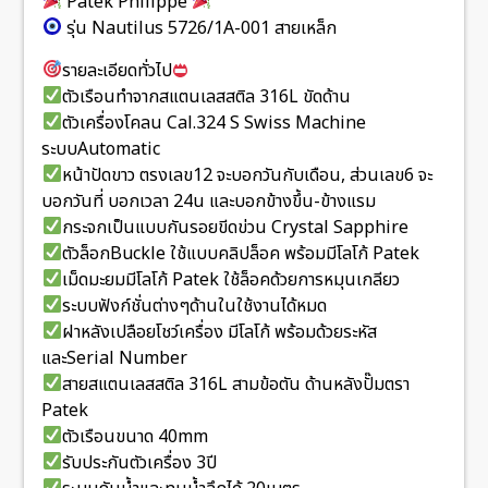
Patek Philippe
รุ่น Nautilus 5726/1A-001 สายเหล็ก
รายละเอียดทั่วไป
ตัวเรือนทำจากสแตนเลสสติล 316L ขัดด้าน
ตัวเครื่องโคลน Cal.324 S Swiss Machine
ระบบAutomatic
หน้าปัดขาว ตรงเลข12 จะบอกวันกับเดือน, ส่วนเลข6 จะ
บอกวันที่ บอกเวลา 24น และบอกข้างขึ้น-ข้างแรม
กระจกเป็นแบบกันรอยขีดข่วน Crystal Sapphire
ตัวล็อกBuckle ใช้แบบคลิปล็อค พร้อมมีโลโก้ Patek
เม็ดมะยมมีโลโก้ Patek ใช้ล็อคด้วยการหมุนเกลียว
ระบบฟังก์ชั่นต่างๆด้านในใช้งานได้หมด
ฝาหลังเปลือยโชว์เครื่อง มีโลโก้ พร้อมด้วยระหัส
และSerial Number
สายสแตนเลสสติล 316L สามข้อตัน ด้านหลังปั๊มตรา
Patek
ตัวเรือนขนาด 40mm
รับประกันตัวเครื่อง 3ปี