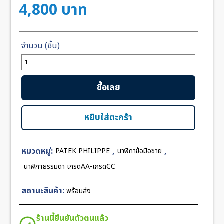
4,800
บาท
จำนวน
Patek
Philippe
ซื้อเลย
Geneve
Black
Dial
หยิบใส่ตะกร้า
40mm
CC
หมวดหมู่:
,
,
PATEK PHILIPPE
นาฬิกาข้อมือชาย
Leather
Strap
นาฬิกาธรรมดา เกรดAA-เกรดCC
ชิ้น
สถานะสินค้า:
พร้อมส่ง
ร้านนี้ยืนยันตัวตนแล้ว