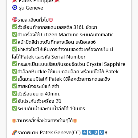
Patek Philippe
รุ่น Geneve
รายละเอียดทั่วไป
ตัวเรือนทำจากสแตนเลสสติล 316L ขัดเงา
ตัวเครื่องใช้ Citizen Machine ระบบAutomatic
หน้าปัดสีดำ วงวันที่กลางเรือน เหนือเลข6
ฝาหลังโชว์ให้เห็นการทำงานของตัวเครื่องภายใน มี
โลโก้Patek และรหัส Serial Number
กระจกเป็นแบบเรียบกันรอยขีดข่วน Crystal Sapphire
ตัวล็อกBuckle ใช้แบบคลิปล็อค พร้อมมีโลโก้ Patek
เม็ดมะยมมีโลโก้ Patek ใช้ล็อคด้วยการกดและดึง
สายหนังจระเข้แท้ สีดำ
ตัวเรือนขนาด 40mm.
รับประกันตัวเครื่อง 2ปี
ระบบกันน้ำและทนน้ำลึกได้ 10เมตร
สามารถสั่งซื้อช่องทางต่างๆได้
ราคาพิเศษ Patek Geneve(CC)
฿