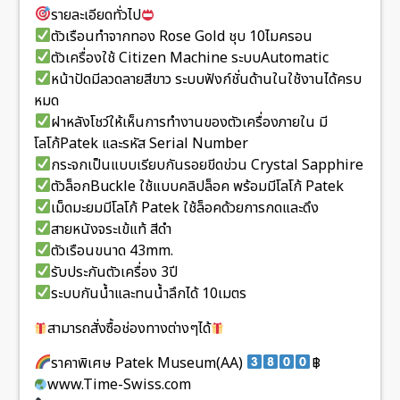
รายละเอียดทั่วไป
ตัวเรือนทำจากทอง Rose Gold ชุบ 10ไมครอน
ตัวเครื่องใช้ Citizen Machine ระบบAutomatic
หน้าปัดมีลวดลายสีขาว ระบบฟังก์ชั่นด้านในใช้งานได้ครบ
หมด
ฝาหลังโชว์ให้เห็นการทำงานของตัวเครื่องภายใน มี
โลโก้Patek และรหัส Serial Number
กระจกเป็นแบบเรียบกันรอยขีดข่วน Crystal Sapphire
ตัวล็อกBuckle ใช้แบบคลิปล็อค พร้อมมีโลโก้ Patek
เม็ดมะยมมีโลโก้ Patek ใช้ล็อคด้วยการกดและดึง
สายหนังจระเข้แท้ สีดำ
ตัวเรือนขนาด 43mm.
รับประกันตัวเครื่อง 3ปี
ระบบกันน้ำและทนน้ำลึกได้ 10เมตร
สามารถสั่งซื้อช่องทางต่างๆได้
ราคาพิเศษ Patek Museum(AA)
฿
www.Time-Swiss.com