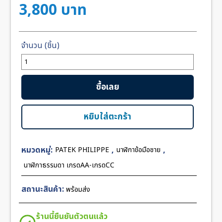
3,800
บาท
จำนวน
Patek
Philippe
ซื้อเลย
Museum
Rose
Gold
หยิบใส่ตะกร้า
White
Dial
หมวดหมู่:
,
,
PATEK PHILIPPE
นาฬิกาข้อมือชาย
43mm
ชิ้น
นาฬิกาธรรมดา เกรดAA-เกรดCC
สถานะสินค้า:
พร้อมส่ง
ร้านนี้ยืนยันตัวตนแล้ว