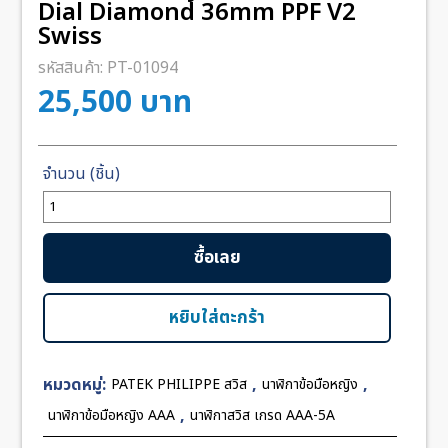
Dial Diamond 36mm PPF V2
Swiss
รหัสสินค้า:
PT-01094
25,500
บาท
จำนวน
Patek
Twenty-
ซื้อเลย
4
7300
Green
หยิบใส่ตะกร้า
Dial
Diamond
หมวดหมู่:
,
,
PATEK PHILIPPE สวิส
นาฬิกาข้อมือหญิง
36mm
PPF
,
นาฬิกาข้อมือหญิง AAA
นาฬิกาสวิส เกรด AAA-5A
V2