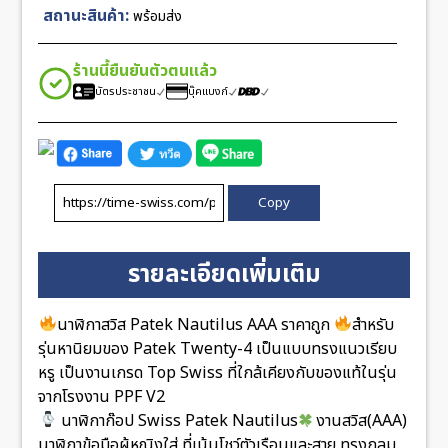
Swiss
สถานะสินค้า:
พร้อมส่ง
ชิ้น
ร้านนี้ยืนยันตัวตนแล้ว
บัตรประชาชน
บุ๊คแบงก์
Copy
รายละเอียดเพิ่มเติม
นาฬิกาสวิส Patek Nautilus AAA ราคาถูก
สำหรับ
รุ่นหานิยมของ Patek Twenty-4 เป็นแบบทรงแนวเรียบ
หรู เป็นงานเกรด Top Swiss ที่ใกล้เคียงกับของแท้ในรุ่น
จากโรงงาน PPF V2
นาฬิกาก๊อป Swiss Patek Nautilus
งานสวิส(AAA)
นาฬิกาข้อมือผู้หญิงใส่ ที่เน้นโชว์ตัวเรือนและสาย ทรงกลม