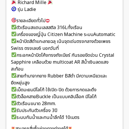
Richard Mille
รุ่น Ladie
รายละเอียดทั่วไป
ตัวเรือนสแตนเลสสติล 316Lทั้งเรือน
เครื่องของญี่ปุ่น Citizen Machine ระบบAutomatic
หน้าปัดสีดำแกะลายฉลุ เน้นจุดเด่นตรงกลางด้วยเพชร
Swiss ตรงเลข6 บอกวันที่
กระจกหน้าปัดโค้งทรงถังเบียร์ กันรอยขีดข่วน Crystal
Sapphire เคลือบด้วย multicoat AR สีน้ำเงินลดแสง
สะท้อน
สายทำมาจากยาง Rubber Bสีดำ มีความเหนียวและ
ยืดหยุ่นสูง
เม็ดมะยมมีโลโก้ ใช้เปิด-ปิด ด้วยการกดและดึง
ตัวล็อคสายBuckle เป็นแบบคลิปล็อค มีโลโก้
ตัวเรือนขนาด 28mm.
รับประกันตัวเครื่อง 3ปี
ระบบกันน้ำและทนน้ำลึกได้ 10เมตร
สามารถสั่งซื้อช่องทางต่างๆได้