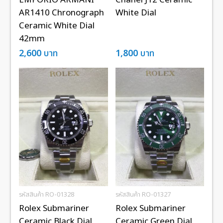
EMPORIO ARMANI
Chanel J12 Ceramic
AR1410 Chronograph
White Dial
Ceramic White Dial
42mm
2,600
บาท
1,800
บาท
รหัสสินค้า RO-01328
รหัสสินค้า RO-01327
Rolex Submariner
Rolex Submariner
Ceramic Black Dial
Ceramic Green Dial