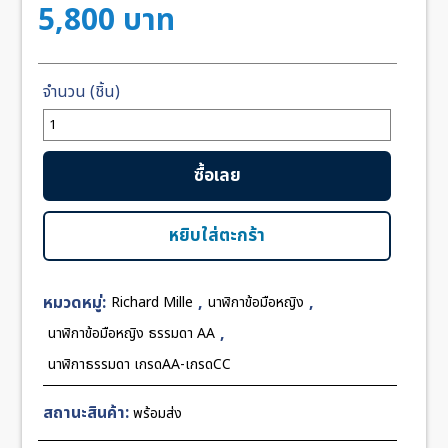
5,800
บาท
จำนวน
Richard
Mille
ซื้อเลย
Ladie
Black
Dial
หยิบใส่ตะกร้า
28mm
ชิ้น
หมวดหมู่:
,
,
Richard Mille
นาฬิกาข้อมือหญิง
,
นาฬิกาข้อมือหญิง ธรรมดา AA
นาฬิกาธรรมดา เกรดAA-เกรดCC
สถานะสินค้า:
พร้อมส่ง