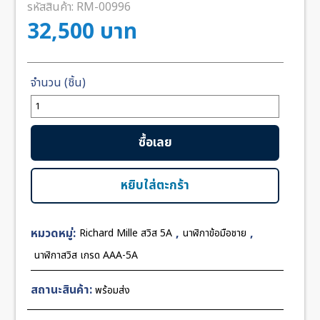
รหัสสินค้า:
RM-00996
32,500
บาท
จำนวน
Richard
Mille
ซื้อเลย
RM011-
03
Flyback
หยิบใส่ตะกร้า
White
Ceramic
หมวดหมู่:
,
,
Richard Mille สวิส 5A
นาฬิกาข้อมือชาย
43mm
KV
นาฬิกาสวิส เกรด AAA-5A
V2
Swiss
สถานะสินค้า:
พร้อมส่ง
ชิ้น