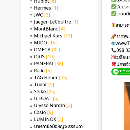
ตัวเร
Hublot
[6]
รับประก
Hermes
[1]
ระบบกั
IWC
[3]
Jaeger-LeCoultre
[1]
สามารถส
MontBlanc
[4]
Michael Kors
[13]
ราคาพิ
MIDO
[15]
www.T
OMEGA
[32]
098 3
ORIS
[10]
วิธีโอ
PANERAI
[38]
มีการจ
Rado
[6]
TAG Heuer
[35]
Tudor
[5]
Seiko
[15]
U-BOAT
[6]
Ulysse Nardin
[2]
Casio
[9]
LUMINOX
[3]
นาฬิกาข้อมือหญิง ธรรมดา