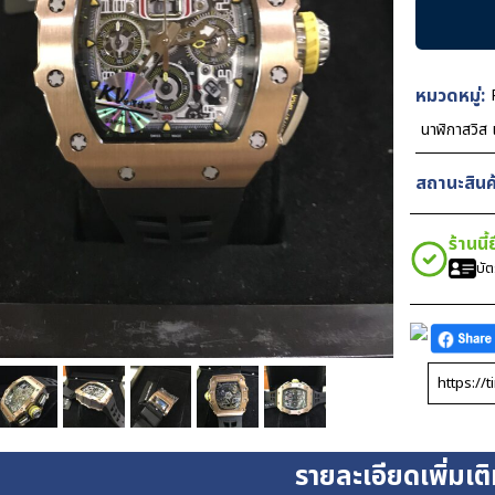
Mille
RM011-
03
Rose
หมวดหมู่:
Gold
นาฬิกาสวิส
Black
Rubber
สถานะสินค้
42mm
Swiss
ร้านนี
ชิ้น
บั
รายละเอียดเพิ่มเต