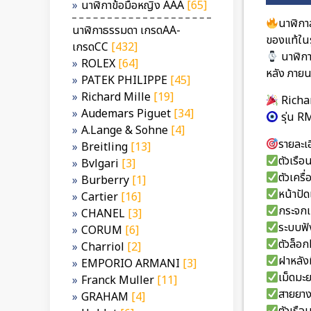
นาฬิกาข้อมือหญิง AAA
[65]
นาฬิกา
นาฬิกาธรรมดา เกรดAA-
ของแท้ในร
เกรดCC
[432]
นาฬิกา
ROLEX
[64]
หลัง ภาย
PATEK PHILIPPE
[45]
Richard Mille
[19]
Richa
Audemars Piguet
[34]
รุ่น 
A.Lange & Sohne
[4]
รายละเอ
Breitling
[13]
ตัวเรื
Bvlgari
[3]
ตัวเคร
Burberry
[1]
หน้าปัด
Cartier
[16]
กระจกเ
CHANEL
[3]
ระบบฟัง
CORUM
[6]
ตัวล็อ
Charriol
[2]
ฝาหลัง
EMPORIO ARMANI
[3]
เม็ดมะ
Franck Muller
[11]
สายยางซ
GRAHAM
[4]