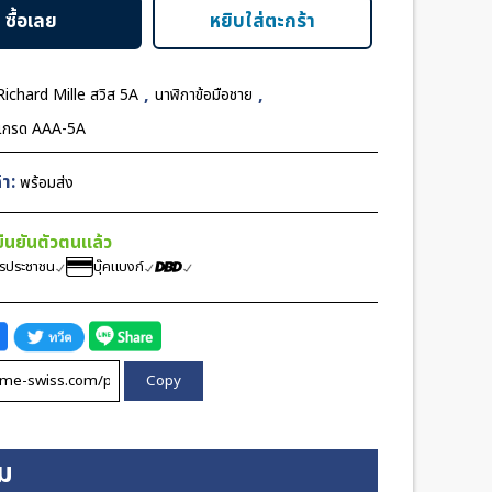
ซื้อเลย
หยิบใส่ตะกร้า
,
,
Richard Mille สวิส 5A
นาฬิกาข้อมือชาย
 เกรด AAA-5A
า:
พร้อมส่ง
้ยืนยันตัวตนแล้ว
ตรประชาชน
บุ๊คแบงก์
Copy
ิม