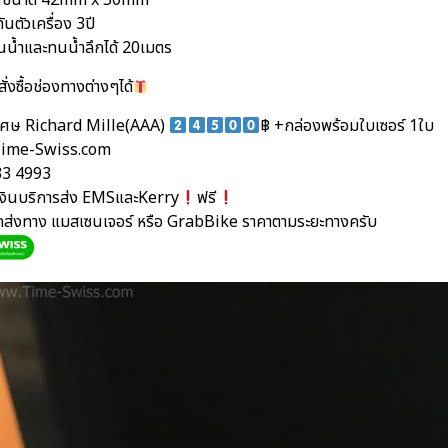
ือนขนาด 42mm x 50mm
ันตัวเครื่อง 3ปี
นน้ำและทนน้ำลึกได้ 20เมตร
ั่งซื้อช่องทางต่างๆได้
เศษ Richard Mille(AAA)
฿ +กล่องพร้อมใบเซอร์ 1ใบ
ime-Swiss.com
33 4993
นเงินบริการส่ง EMSและKerry
ฟรี
ัดส่งทาง แมสเซนเจอร์ หรือ GrabBike ราคาตามระยะทางครับ