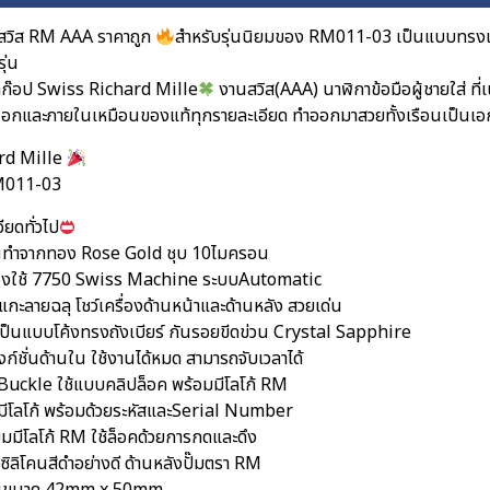
สวิส RM AAA ราคาถูก
สำหรับรุ่นนิยมของ RM011-03 เป็นแบบทรงแน
ุ่น
ก๊อป Swiss Richard Mille
งานสวิส(AAA) นาฬิกาข้อมือผู้ชายใส่ ที่เ
นอกและภายในเหมือนของแท้ทุกรายละเอียด ทำออกมาสวยทั้งเรือนเป็นเ
rd Mille
RM011-03
ียดทั่วไป
อนทำจากทอง Rose Gold ชุบ 10ไมครอน
ื่องใช้ 7750 Swiss Machine ระบบAutomatic
แกะลายฉลุ โชว์เครื่องด้านหน้าและด้านหลัง สวยเด่น
ป็นแบบโค้งทรงถังเบียร์ กันรอยขีดข่วน Crystal Sapphire
ก์ชั่นด้านใน ใช้งานได้หมด สามารถจับเวลาได้
กBuckle ใช้แบบคลิปล็อค พร้อมมีโลโก้ RM
มีโลโก้ พร้อมด้วยระหัสและSerial Number
ยมมีโลโก้ RM ใช้ล็อคด้วยการกดและดึง
ิลิโคนสีดำอย่างดี ด้านหลังปั๊มตรา RM