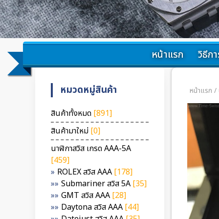
หน้าแรก
วิธีการ
หมวดหมู่สินค้า
หน้าแรก
/
สินค้าทั้งหมด
[891]
สินค้ามาใหม่
[0]
นาฬิกาสวิส เกรด AAA-5A
[459]
ROLEX สวิส AAA
[178]
Submariner สวิส 5A
[35]
GMT สวิส AAA
[28]
Daytona สวิส AAA
[44]