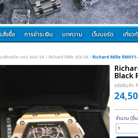
สั่งซื้อ
การชำระเงิน
บทความ
เว็บบอร์ด
เกี่ยว
นาฬิกาสวิส เกรด AAA-5A
/
Richard Mille สวิส 5A
/
Richard Mille RM011
Richar
Black
รหัสสินค้า:
24,5
จำนวน
Richard