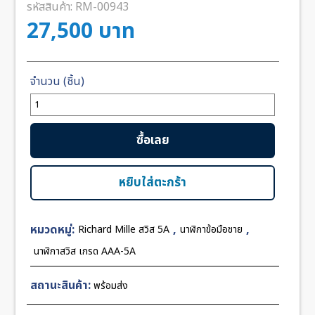
รหัสสินค้า:
RM-00943
27,500
บาท
จำนวน
Richard
Mille
ซื้อเลย
RM011-
03RG003
Rose
หยิบใส่ตะกร้า
Gold
Black
หมวดหมู่:
,
,
Richard Mille สวิส 5A
นาฬิกาข้อมือชาย
Rubber
42mm
นาฬิกาสวิส เกรด AAA-5A
KV
Swiss
สถานะสินค้า:
พร้อมส่ง
ชิ้น