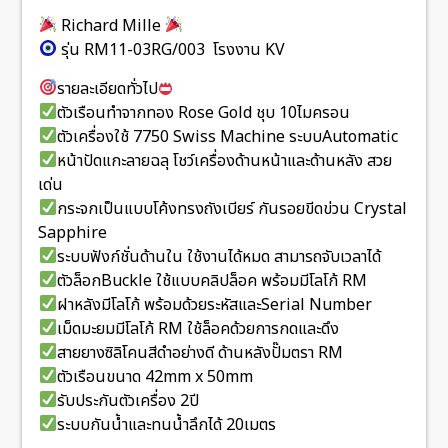
Richard Mille
รุ่น RM11-03RG/003 โรงงาน KV
รายละเอียดทั่วไป
ตัวเรือนทำจากทอง Rose Gold ชุบ 10ไมครอน
ตัวเครื่องใช้ 7750 Swiss Machine ระบบAutomatic
หน้าปัดแกะลายฉลุ โชว์เครื่องด้านหน้าและด้านหลัง สวย
เด่น
กระจกเป็นแบบโค้งทรงถังเบียร์ กันรอยขีดข่วน Crystal
Sapphire
ระบบฟังก์ชั่นด้านใน ใช้งานได้หมด สามารถจับเวลาได้
ตัวล็อกBuckle ใช้แบบคลิปล็อค พร้อมมีโลโก้ RM
ฝาหลังมีโลโก้ พร้อมด้วยระหัสและSerial Number
เม็ดมะยมมีโลโก้ RM ใช้ล็อคด้วยการกดและดึง
สายยางซิลิโคนสีดำอย่างดี ด้านหลังปั๊มตรา RM
ตัวเรือนขนาด 42mm x 50mm
รับประกันตัวเครื่อง 2ปี
ระบบกันน้ำและทนน้ำลึกได้ 20เมตร