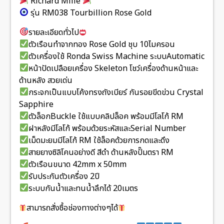
Richard Mille
รุ่น RM038 Tourbillion Rose Gold
รายละเอียดทั่วไป
ตัวเรือนทำจากทอง Rose Gold ชุบ 10ไมครอน
ตัวเครื่องใช้ Ronda Swiss Machine ระบบAutomatic
หน้าปัดเปลือยเครื่อง Skeleton โชว์เครื่องด้านหน้าและ
ด้านหลัง สวยเด่น
กระจกเป็นแบบโค้งทรงถังเบียร์ กันรอยขีดข่วน Crystal
Sapphire
ตัวล็อกBuckle ใช้แบบคลิปล็อค พร้อมมีโลโก้ RM
ฝาหลังมีโลโก้ พร้อมด้วยระหัสและSerial Number
เม็ดมะยมมีโลโก้ RM ใช้ล็อคด้วยการกดและดึง
สายยางซิลิโคนอย่างดี สีดำ ด้านหลังปั๊มตรา RM
ตัวเรือนขนาด 42mm x 50mm
รับประกันตัวเครื่อง 2ปี
ระบบกันน้ำและทนน้ำลึกได้ 20เมตร
สามารถสั่งซื้อช่องทางต่างๆได้