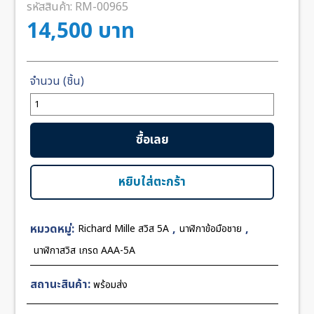
รหัสสินค้า:
RM-00965
14,500
บาท
จำนวน
Richard
Mille
ซื้อเลย
RM038
Tourbillion
Rose
หยิบใส่ตะกร้า
Gold
Black
หมวดหมู่:
,
,
Richard Mille สวิส 5A
นาฬิกาข้อมือชาย
Rubber
42mm
นาฬิกาสวิส เกรด AAA-5A
Swiss
ชิ้น
สถานะสินค้า:
พร้อมส่ง