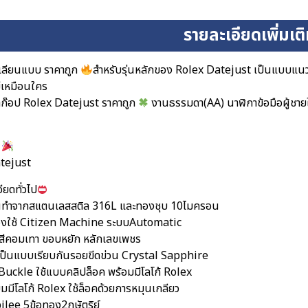
รายละเอียดเพิ่มเต
เลียนแบบ ราคาถูก
สำหรับรุ่นหลักของ Rolex Datejust เป็นแบบแน
่เหมือนใคร
ก๊อป Rolex Datejust ราคาถูก
งานธรรมดา(AA) นาฬิกาข้อมือผู้ชายใ
x
atejust
ียดทั่วไป
อนทำจากสแตนเลสสติล 316L และทองชุบ 10ไมครอน
ื่องใช้ Citizen Machine ระบบAutomatic
ดสีคอมเทา ขอบหยัก หลักเลขเพชร
ป็นแบบเรียบกันรอยขีดข่วน Crystal Sapphire
กBuckle ใช้แบบคลิปล็อค พร้อมมีโลโก้ Rolex
ยมมีโลโก้ Rolex ใช้ล็อคด้วยการหมุนเกลียว
ilee 5ข้อทอง2กษัตริย์