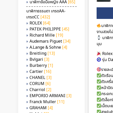
นาฬิกาข้อมือหญิง AAA
[65]
นาฬิกาธรรมดา เกรดAA-
เกรดCC
[432]
ROLEX
[64]
นาฬิกา
PATEK PHILIPPE
[45]
งานสวยไม
Richard Mille
[19]
นาฬิกา
Audemars Piguet
[34]
มุม
A.Lange & Sohne
[4]
Breitling
[13]
Role
Bvlgari
[3]
รุ่น D
Burberry
[1]
รายละเอ
Cartier
[16]
ตัวเรื
CHANEL
[3]
ตัวเคร
CORUM
[6]
หน้าปั
Charriol
[2]
กระจกเ
EMPORIO ARMANI
[3]
ตัวล็อ
Franck Muller
[11]
เม็ดมะ
GRAHAM
[4]
สายJub