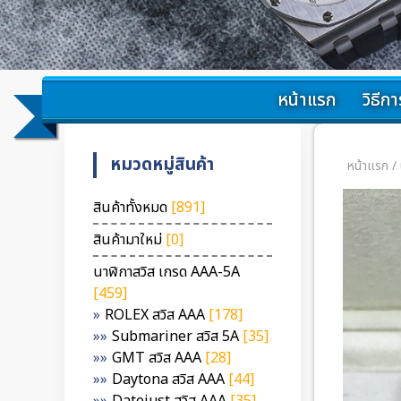
หน้าแรก
วิธีการ
หมวดหมู่สินค้า
หน้าแรก
/
สินค้าทั้งหมด
[891]
สินค้ามาใหม่
[0]
นาฬิกาสวิส เกรด AAA-5A
[459]
ROLEX สวิส AAA
[178]
Submariner สวิส 5A
[35]
GMT สวิส AAA
[28]
Daytona สวิส AAA
[44]