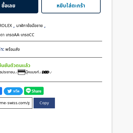
ซื้อเลย
หยิบใส่ตะกร้า
,
,
ROLEX
นาฬิกาข้อมือชาย
มดา เกรดAA-เกรดCC
า:
พร้อมส่ง
้ยืนยันตัวตนแล้ว
ตรประชาชน
บุ๊คแบงก์
Copy