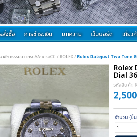
สั่งซื้อ
การชำระเงิน
บทความ
เว็บบอร์ด
เกี่ยว
นาฬิกาธรรมดา เกรดAA-เกรดCC
/
ROLEX
/
Rolex Datejust Two Tone 
Rolex 
Dial 
รหัสสินค้า:
2,50
จำนวน
Rolex