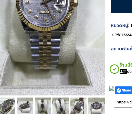
Datejust
Two
Tone
Grey
หมวดหมู่:
Com
นาฬิกาธรร
Dial
36mm
สถานะสินค้
ชิ้น
ร้านนี
บั