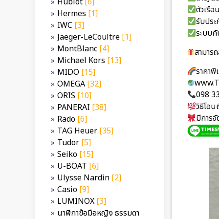
Hublot
[6]
ตัวเรื
Hermes
[1]
รับประก
IWC
[3]
ระบบกั
Jaeger-LeCoultre
[1]
MontBlanc
[4]
สามารถส
Michael Kors
[13]
ราคาพิ
MIDO
[15]
www.T
OMEGA
[32]
098 3
ORIS
[10]
วิธีโอ
PANERAI
[38]
มีการจ
Rado
[6]
TAG Heuer
[35]
Tudor
[5]
Seiko
[15]
U-BOAT
[6]
Ulysse Nardin
[2]
Casio
[9]
LUMINOX
[3]
นาฬิกาข้อมือหญิง ธรรมดา