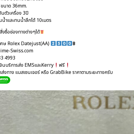
อนขนาด 36mm.
ันตัวเครื่อง 3ปี
นน้ำและทนน้ำลึกได้ 10เมตร
ั่งซื้อช่องทางต่างๆได้
เศษ Rolex Datejust(AA)
฿
ime-Swiss.com
33 4993
นเงินบริการส่ง EMSและKerry
ฟรี
ัดส่งทาง แมสเซนเจอร์ หรือ GrabBike ราคาตามระยะทางครับ