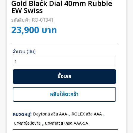
Gold Black Dial 40mm Rubble
EW Swiss
รหัสสินค้า:
RO-01341
23,900
บาท
จำนวน
Rolex
Daytona
ซื้อเลย
116515LN
Rose
Gold
หยิบใส่ตะกร้า
Black
Dial
หมวดหมู่:
,
,
Daytona สวิส AAA
ROLEX สวิส AAA
40mm
Rubble
,
นาฬิกาข้อมือชาย
นาฬิกาสวิส เกรด AAA-5A
EW