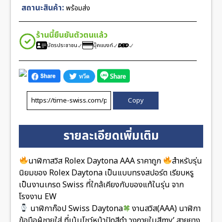
Swiss
สถานะสินค้า:
พร้อมส่ง
ชิ้น
ร้านนี้ยืนยันตัวตนแล้ว
บัตรประชาชน
บุ๊คแบงก์
Copy
รายละเอียดเพิ่มเติม
นาฬิกาสวิส Rolex Daytona AAA ราคาถูก
สำหรับรุ่น
นิยมของ Rolex Daytona เป็นแบบทรงสปอร์ต เรียบหรู
เป็นงานเกรด Swiss ที่ใกล้เคียงกับของแท้ในรุ่น จาก
โรงงาน EW
นาฬิกาก๊อป Swiss Daytona
งานสวิส(AAA) นาฬิกา
ข้อมือผู้ชายใส่ ที่เน้นโชว์หน้าปัดสีดำ วงภายในสีmv’ สายยาง