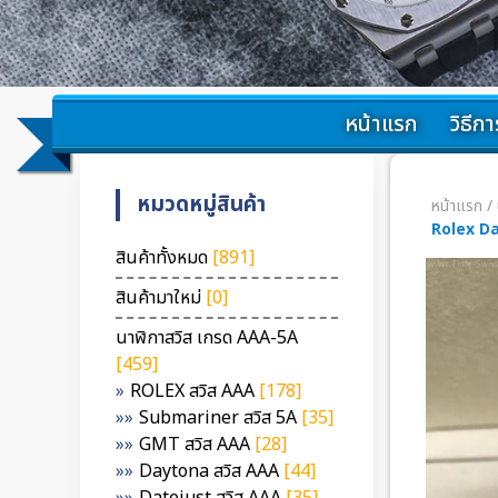
หน้าแรก
วิธีการ
หมวดหมู่สินค้า
หน้าแรก
/
Rolex D
สินค้าทั้งหมด
[891]
สินค้ามาใหม่
[0]
นาฬิกาสวิส เกรด AAA-5A
[459]
ROLEX สวิส AAA
[178]
Submariner สวิส 5A
[35]
GMT สวิส AAA
[28]
Daytona สวิส AAA
[44]