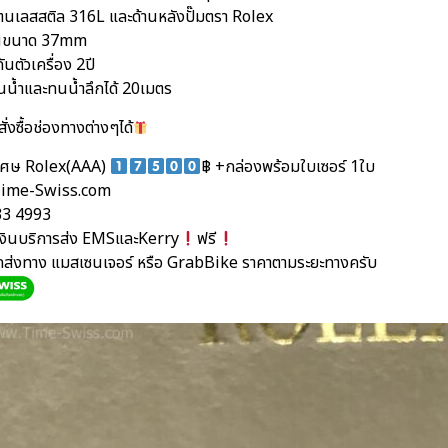
นเลสสติล 316L และด้านหลังปั๊มตรา Rolex
ือนขนาด 37mm
ันตัวเครื่อง 2ปี
นน้ำและทนน้ำลึกได้ 20เมตร
ั่งซื้อช่องทางต่างๆได้
ิเศษ Rolex(AAA)
฿ +กล่องพร้อมใบเซอร์ 1ใบ
ime-Swiss.com
33 4993
นเงินบริการส่ง EMSและKerry
ฟรี
ัดส่งทาง แมสเซนเจอร์ หรือ GrabBike ราคาตามระยะทางครับ