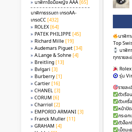
นาฬิกาข้อมือหญิง AAA
[65]
นาฬิกาธรรมดา เกรดAA-
เกรดCC
[432]
ROLEX
[64]
PATEK PHILIPPE
[45]
นาฬิกา
Richard Mille
[19]
Top Swiss
Audemars Piguet
[34]
นาฬิก
A.Lange & Sohne
[4]
ทุกรายละเ
Breitling
[13]
Rolex
Bvlgari
[3]
รุ่น 
Burberry
[1]
Cartier
[16]
รายละเอ
CHANEL
[3]
ตัวเรื
CORUM
[6]
ตัวเคร
Charriol
[2]
หน้าปั
EMPORIO ARMANI
[3]
กระจกเ
Franck Muller
[11]
ตัวล็อ
GRAHAM
[4]
เม็ดมะ