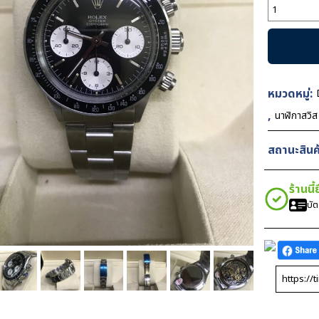
จำนวน
Rolex
Daytona
Vintage
Paul
Newman
หมวดหมู่:
6241
,
นาฬิกาสวิ
Black
37mm
สถานะสินค้
InBlack
Swiss
ร้านนี
ชิ้น
บั