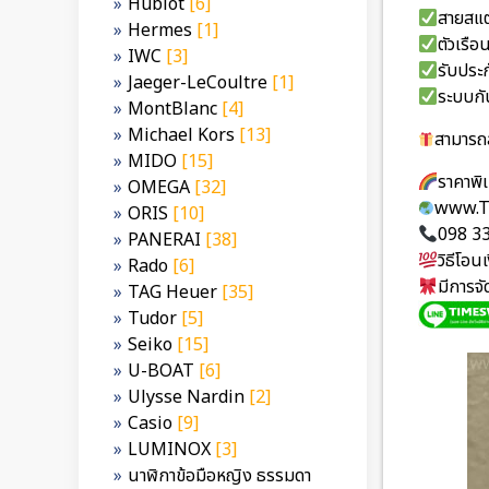
Hublot
[6]
สายสแต
Hermes
[1]
ตัวเร
IWC
[3]
รับประก
Jaeger-LeCoultre
[1]
ระบบกั
MontBlanc
[4]
Michael Kors
[13]
สามารถส
MIDO
[15]
ราคาพ
OMEGA
[32]
www.T
ORIS
[10]
098 3
PANERAI
[38]
วิธีโอ
Rado
[6]
มีการจ
TAG Heuer
[35]
Tudor
[5]
Seiko
[15]
U-BOAT
[6]
Ulysse Nardin
[2]
Casio
[9]
LUMINOX
[3]
นาฬิกาข้อมือหญิง ธรรมดา