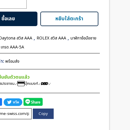
ซื้อเลย
หยิบใส่ตะกร้า
,
,
Daytona สวิส AAA
ROLEX สวิส AAA
นาฬิกาข้อมือชาย
ส เกรด AAA-5A
า:
พร้อมส่ง
้ยืนยันตัวตนแล้ว
ตรประชาชน
บุ๊คแบงก์
Copy