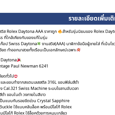
รายละเอียดเพิ่มเต
สวิส Rolex Daytona AAA ราคาถูก
สำหรับรุ่นนิยมของ Rolex Day
 ที่ใกล้เคียงกับของแท้ในรุ่น
าก๊อป Swiss Daytona
งานสวิส(AAA) นาฬิกาข้อมือผู้ชายใส่ ที่เน้
อียด ทำออกมาสวยทั้งเรือนเป็นเอกลักษณ์เฉพาะ
 Daytona
Vintage Paul Newman 6241
ียดทั่วไป
อนและขอบทำจากสแตนเลสสติล 316L ขอบฟิล์มสีดำ
ื่อง Cal.321 Swiss Machine ระบบไขลานจับเวลา
ดสีดำ ขอบในดำ วงภายในสีขาว
ป็นแบบกันรอยขีดข่วน Crystal Sapphire
กBuckle ใช้แบบคลิบล็อค พร้อมมีโลโก้ Rolex
ยมมีโลโก้ Rolex ใช้ล็อคด้วยการหมุนเกลียว