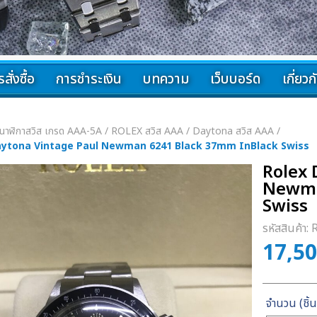
สั่งซื้อ
การชำระเงิน
บทความ
เว็บบอร์ด
เกี่ยว
นาฬิกาสวิส เกรด AAA-5A
/
ROLEX สวิส AAA
/
Daytona สวิส AAA
/
aytona Vintage Paul Newman 6241 Black 37mm InBlack Swiss
Rolex 
Newma
Swiss
รหัสสินค้า:
17,5