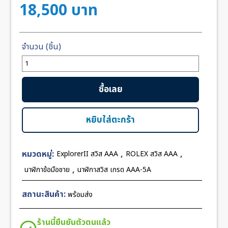
18,500
บาท
จำนวน
Rolex
Explorer
ซื้อเลย
Black
Dial
39mm
หยิบใส่ตะกร้า
EW
Swiss
หมวดหมู่:
,
,
ExplorerII สวิส AAA
ROLEX สวิส AAA
ชิ้น
,
นาฬิกาข้อมือชาย
นาฬิกาสวิส เกรด AAA-5A
สถานะสินค้า:
พร้อมส่ง
ร้านนี้ยืนยันตัวตนแล้ว