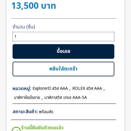
13,500
บาท
จำนวน
Rolex
ExplorerII
ซื้อเลย
Black
Dial
Red
หยิบใส่ตะกร้า
Hand
40mm
หมวดหมู่:
,
,
ExplorerII สวิส AAA
ROLEX สวิส AAA
Swiss
ชิ้น
,
นาฬิกาข้อมือชาย
นาฬิกาสวิส เกรด AAA-5A
สถานะสินค้า:
พร้อมส่ง
ร้านนี้ยืนยันตัวตนแล้ว