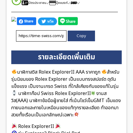
บัตรประชาชน
บุ๊คแบงก์
Copy
รายละเอียดเพิ่มเติม
นาฬิกาสวิส Rolex ExplorerII AAA ราคาถูก
สำหรับ
รุ่นนิยมของ Rolex Explorer เป็นแบบทรงสปอร์ต ดุดัน
แข็งแรง เป็นงานเกรด Swiss ที่ใกล้เคียงกับของแท้ในรุ่น
นาฬิกาก๊อป Swiss Rolex ExplorerII
งานส
วิส(AAA) นาฬิกาข้อมือผู้ชายใส่ ที่เน้นโชว์เข็มGMT เข็มแดง
ภายนอกและภายในเหมือนของแท้ทุกรายละเอียด ทำออกมา
สวยทั้งเรือนเป็นเอกลักษณ์เฉพาะ
Rolex ExplorerII