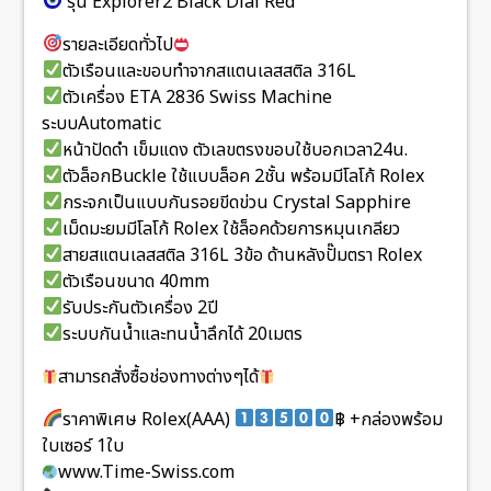
รุ่น Explorer2 Black Dial Red
รายละเอียดทั่วไป
ตัวเรือนและขอบทำจากสแตนเลสสติล 316L
ตัวเครื่อง ETA 2836 Swiss Machine
ระบบAutomatic
หน้าปัดดำ เข็มแดง ตัวเลขตรงขอบใช้บอกเวลา24น.
ตัวล็อกBuckle ใช้แบบล็อค 2ชั้น พร้อมมีโลโก้ Rolex
กระจกเป็นแบบกันรอยขีดข่วน Crystal Sapphire
เม็ดมะยมมีโลโก้ Rolex ใช้ล็อคด้วยการหมุนเกลียว
สายสแตนเลสสติล 316L 3ข้อ ด้านหลังปั๊มตรา Rolex
ตัวเรือนขนาด 40mm
รับประกันตัวเครื่อง 2ปี
ระบบกันน้ำและทนน้ำลึกได้ 20เมตร
สามารถสั่งซื้อช่องทางต่างๆได้
ราคาพิเศษ Rolex(AAA)
฿ +กล่องพร้อม
ใบเซอร์ 1ใบ
www.Time-Swiss.com