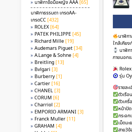
นาฬิกาข้อมือหญิง AAA
[65]
นาฬิกาธรรมดา เกรดAA-
เกรดCC
[432]
ROLEX
[64]
PATEK PHILIPPE
[45]
นาฬิกา
Richard Mille
[19]
ใกล้เคียง
Audemars Piguet
[34]
นาฬิกา
A.Lange & Sohne
[4]
ภายนอกแล
Breitling
[13]
Rolex
Bvlgari
[3]
รุ่น O
Burberry
[1]
Cartier
[16]
รายละเอ
CHANEL
[3]
ตัวเรื
CORUM
[6]
ตัวเคร
Charriol
[2]
หน้าปั
EMPORIO ARMANI
[3]
กระจกเ
Franck Muller
[11]
เม็ดมะ
GRAHAM
[4]
สาย3ข้