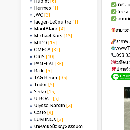
Hublot
[6]
ตัวเร
Hermes
[1]
รับประก
IWC
[3]
ระบบกั
Jaeger-LeCoultre
[1]
MontBlanc
[4]
สามารถส
Michael Kors
[13]
ราคาพ
MIDO
[15]
www.T
OMEGA
[32]
098 3
ORIS
[10]
วิธีโอ
PANERAI
[38]
มีการจ
Rado
[6]
TAG Heuer
[35]
Tudor
[5]
Seiko
[15]
U-BOAT
[6]
Ulysse Nardin
[2]
Casio
[9]
LUMINOX
[3]
นาฬิกาข้อมือหญิง ธรรมดา