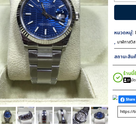
Rolex
Oyster
Perpetual
Datejust
Blue
หมวดหมู่:
Dial
,
นาฬิกาสวิ
36mm
EW
สถานะสินค้
Swiss
ชิ้น
ร้านนี
บั