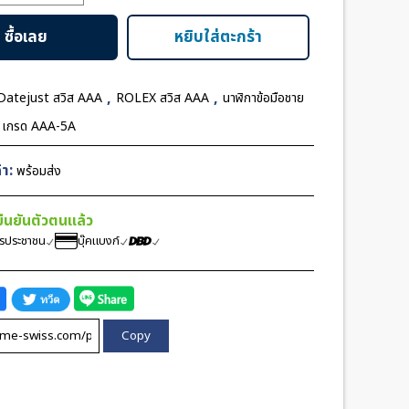
ซื้อเลย
หยิบใส่ตะกร้า
,
,
Datejust สวิส AAA
ROLEX สวิส AAA
นาฬิกาข้อมือชาย
ส เกรด AAA-5A
า:
พร้อมส่ง
้ยืนยันตัวตนแล้ว
ตรประชาชน
บุ๊คแบงก์
Copy