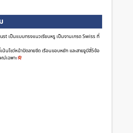
ิม
just เป็นแบบทรงแนวเรียบหรู เป็นงานเกรด Swiss ที่
่เน้นโชว์หน้าปัดลายขีด เรือนขอบหยัก และสายจูบีลี่5ข้อ
ษณ์เฉพาะ