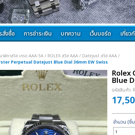
สั่งซื้อ
การชำระเงิน
บทความ
เว็บบอร์ด
เกี่ยว
นาฬิกาสวิส เกรด AAA-5A
/
ROLEX สวิส AAA
/
Datejust สวิส AAA
/
yster Perpetual Datejust Blue Dial 36mm EW Swiss
Rolex 
Blue D
รหัสสินค้า:
17,5
จำนวน