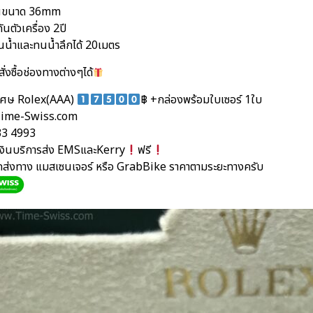
ือนขนาด 36mm
ันตัวเครื่อง 2ปี
นน้ำและทนน้ำลึกได้ 20เมตร
ั่งซื้อช่องทางต่างๆได้
ิเศษ Rolex(AAA)
฿ +กล่องพร้อมใบเซอร์ 1ใบ
ime-Swiss.com
33 4993
นเงินบริการส่ง EMSและKerry
ฟรี
ัดส่งทาง แมสเซนเจอร์ หรือ GrabBike ราคาตามระยะทางครับ