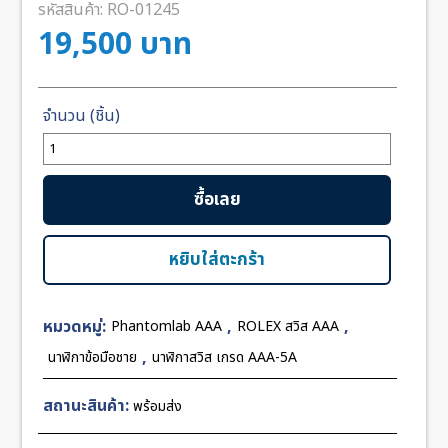
รหัสสินค้า:
RO-01245
19,500
บาท
จำนวน
Rolex
Phantomlab
ซื้อเลย
Crystal
Black
Dial
หยิบใส่ตะกร้า
40mm
Rubber
หมวดหมู่:
,
,
Phantomlab AAA
ROLEX สวิส AAA
GR
Swiss
,
นาฬิกาข้อมือชาย
นาฬิกาสวิส เกรด AAA-5A
ชิ้น
สถานะสินค้า:
พร้อมส่ง