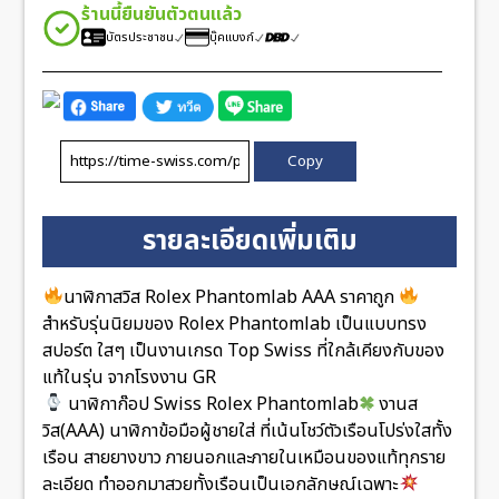
ร้านนี้ยืนยันตัวตนแล้ว
บัตรประชาชน
บุ๊คแบงก์
Copy
รายละเอียดเพิ่มเติม
นาฬิกาสวิส Rolex Phantomlab AAA ราคาถูก
สำหรับรุ่นนิยมของ Rolex Phantomlab เป็นแบบทรง
สปอร์ต ใสๆ เป็นงานเกรด Top Swiss ที่ใกล้เคียงกับของ
แท้ในรุ่น จากโรงงาน GR
นาฬิกาก๊อป Swiss Rolex Phantomlab
งานส
วิส(AAA) นาฬิกาข้อมือผู้ชายใส่ ที่เน้นโชว์ตัวเรือนโปร่งใสทั้ง
เรือน สายยางขาว ภายนอกและภายในเหมือนของแท้ทุกราย
ละเอียด ทำออกมาสวยทั้งเรือนเป็นเอกลักษณ์เฉพาะ