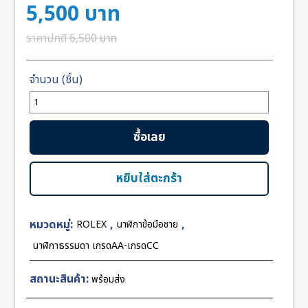
5,500
บาท
6,500
บาท
จำนวน
Rolex
Sea
ซื้อเลย
Dweller
Deepsea
Ceramic
หยิบใส่ตะกร้า
Black
Dial
หมวดหมู่:
,
,
ROLEX
นาฬิกาข้อมือชาย
43mm
CC
นาฬิกาธรรมดา เกรดAA-เกรดCC
ชิ้น
สถานะสินค้า:
พร้อมส่ง