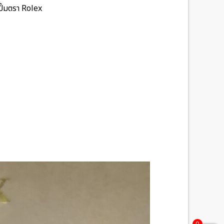
ั๊มตรา Rolex