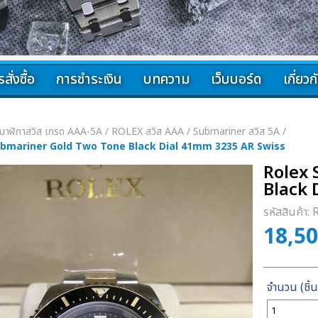
สั่งซื้อ
การชำระเงิน
บทความ
เว็บบอร์ด
เกี่ยว
นาฬิกาสวิส เกรด AAA-5A
/
ROLEX สวิส AAA
/
Submariner สวิส 5A
/
ubmariner Gold Two Tone Black Dial 41mm 3235 AR Swiss
Rolex
Black 
รหัสสินค้า:
18,5
จำนวน