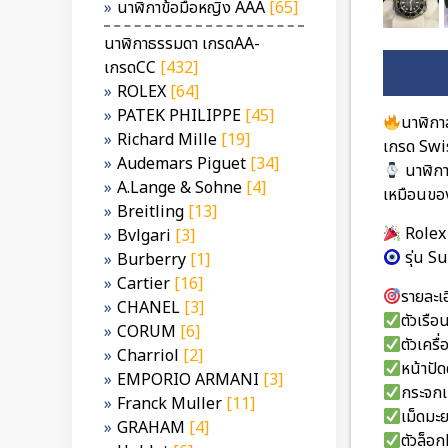
นาฬิกาข้อมือหญิง AAA
[65]
นาฬิกาธรรมดา เกรดAA-
เกรดCC
[432]
ROLEX
[64]
PATEK PHILIPPE
[45]
นาฬิกา
Richard Mille
[19]
เกรด Swis
Audemars Piguet
[34]
นาฬิก
A.Lange & Sohne
[4]
เหมือนของ
Breitling
[13]
Rolex
Bvlgari
[3]
รุ่น 
Burberry
[1]
Cartier
[16]
รายละเอ
CHANEL
[3]
ตัวเรื
CORUM
[6]
ตัวเคร
Charriol
[2]
หน้าปัด
EMPORIO ARMANI
[3]
กระจกเ
Franck Muller
[11]
เม็ดมะ
GRAHAM
[4]
ตัวล็อ