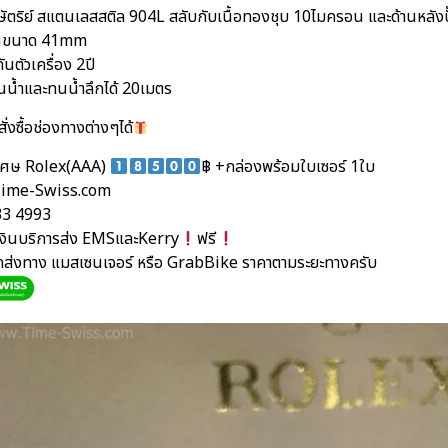
ัตริย์ สแตนเลสสติล 904L สลับกับเนื้อทองชุบ 10ไมครอน และด้านหลังป
ือนขนาด 41mm
ันตัวเครื่อง 2ปี
นน้ำและทนน้ำลึกได้ 20เมตร
ั่งซื้อช่องทางต่างๆได้
ิเศษ Rolex(AAA)
฿ +กล่องพร้อมใบเซอร์ 1ใบ
ime-Swiss.com
33 4993
นเงินบริการส่ง EMSและKerry
ฟรี
ัดส่งทาง แมสเซนเจอร์ หรือ GrabBike ราคาตามระยะทางครับ