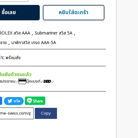
er
ซื้อเลย
หยิบใส่ตะกร้า
,
,
ROLEX สวิส AAA
Submariner สวิส 5A
,
อชาย
นาฬิกาสวิส เกรด AAA-5A
า:
พร้อมส่ง
้ยืนยันตัวตนแล้ว
ตรประชาชน
บุ๊คแบงก์
Copy