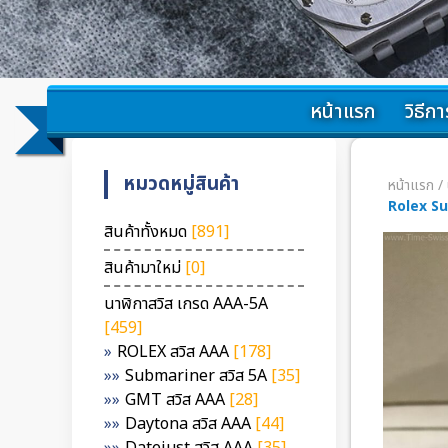
หน้าแรก
วิธีการ
หมวดหมู่สินค้า
หน้าแรก
/
Rolex S
สินค้าทั้งหมด
[891]
สินค้ามาใหม่
[0]
นาฬิกาสวิส เกรด AAA-5A
[459]
ROLEX สวิส AAA
[178]
Submariner สวิส 5A
[35]
GMT สวิส AAA
[28]
Daytona สวิส AAA
[44]