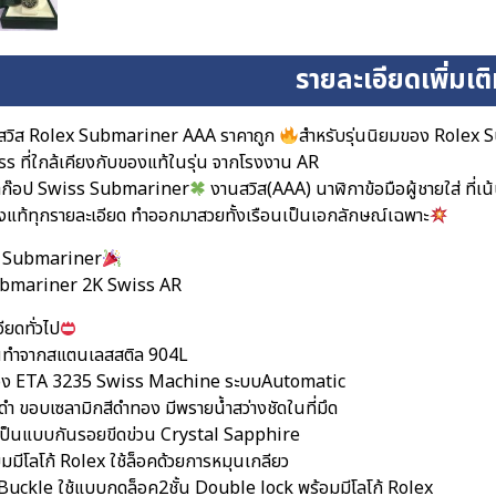
รายละเอียดเพิ่มเต
สวิส Rolex Submariner AAA ราคาถูก
สำหรับรุ่นนิยมของ Rolex
s ที่ใกล้เคียงกับของแท้ในรุ่น จากโรงงาน AR
าก๊อป Swiss Submariner
งานสวิส(AAA) นาฬิกาข้อมือผู้ชายใส่ ที่เ
แท้ทุกรายละเอียด ทำออกมาสวยทั้งเรือนเป็นเอกลักษณ์เฉพาะ
 Submariner
Submariner 2K Swiss AR
ียดทั่วไป
อนทำจากสแตนเลสสติล 904L
ื่อง ETA 3235 Swiss Machine ระบบAutomatic
ดำ ขอบเซลามิกสีดำทอง มีพรายน้ำสว่างชัดในที่มึด
ป็นแบบกันรอยขีดข่วน Crystal Sapphire
ยมมีโลโก้ Rolex ใช้ล็อคด้วยการหมุนเกลียว
กBuckle ใช้แบบกดล็อค2ชั้น Double lock พร้อมมีโลโก้ Rolex