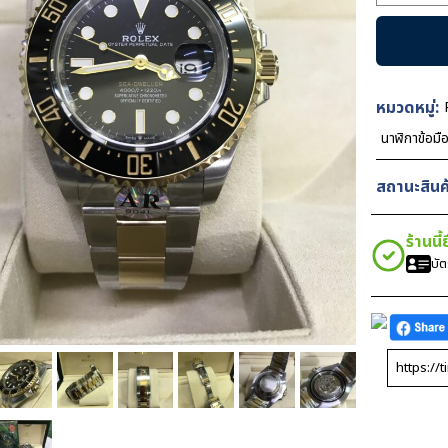
Rolex
Submarin
Gold
Two
Tone
หมวดหมู่:
Black
นาฬิกาข้อมื
Dial
41mm
สถานะสินค้
3235
AR
ร้านนี
Swiss
บั
ชิ้น