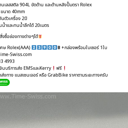
นเลสสติล 904L ขัดด้าน และด้านหลังปั๊มตรา Rolex
ือนขนาด 40mm
ันตัวเครื่อง 2ปี
นน้ำและทนน้ำลึกได้ 20เมตร
ั่งซื้อช่องทางต่างๆได้
ิเศษ Rolex(AAA)
฿ +กล่องพร้อมใบเซอร์ 1ใบ
ime-Swiss.com
33 4993
นเงินบริการส่ง EMSและKerry
ฟรี
ัดส่งทาง แมสเซนเจอร์ หรือ GrabBike ราคาตามระยะทางครับ