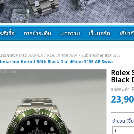
สั่งซื้อ
การชำระเงิน
บทความ
เว็บบอร์ด
เกี่ยว
นาฬิกาสวิส เกรด AAA-5A
/
ROLEX สวิส AAA
/
Submariner สวิส 5A
/
ubmariner Kermit 50th Black Dial 40mm 3135 AR Swiss
Rolex 
Black 
รหัสสินค้า:
23,9
จำนวน