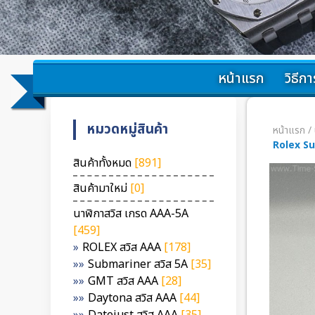
หน้าแรก
วิธีการ
หมวดหมู่สินค้า
หน้าแรก
/
Rolex S
สินค้าทั้งหมด
[891]
สินค้ามาใหม่
[0]
นาฬิกาสวิส เกรด AAA-5A
[459]
ROLEX สวิส AAA
[178]
Submariner สวิส 5A
[35]
GMT สวิส AAA
[28]
Daytona สวิส AAA
[44]