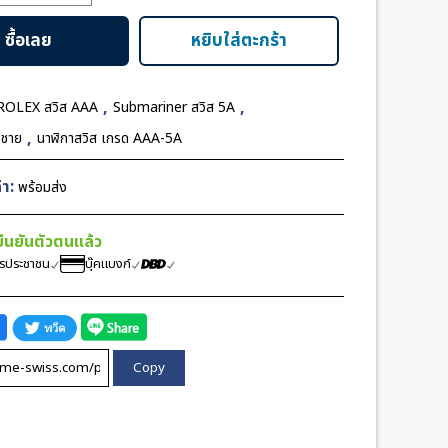
er
ซื้อเลย
หยิบใส่ตะกร้า
,
,
ROLEX สวิส AAA
Submariner สวิส 5A
,
อชาย
นาฬิกาสวิส เกรด AAA-5A
า:
พร้อมส่ง
้ยืนยันตัวตนแล้ว
ตรประชาชน
บุ๊คแบงก์
Copy