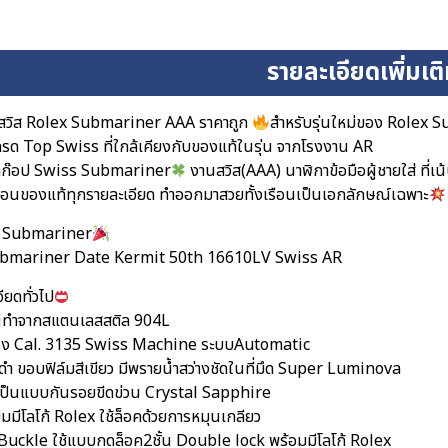
รายละเอียดเพิ่มเต
สวิส Rolex Submariner AAA ราคาถูก
สำหรับรุ่นใหม่ของ Rolex
รด Top Swiss ที่ใกล้เคียงกับของแท้ในรุ่น จากโรงงาน AR
าก๊อป Swiss Submariner
งานสวิส(AAA) นาฬิกาข้อมือผู้ชายใส่ ที่
ือนของแท้ทุกรายละเอียด ทำออกมาสวยทั้งเรือนเป็นเอกลักษณ์เฉพาะ
 Submariner
Submariner Date Kermit 50th 16610LV Swiss AR
ียดทั่วไป
อนทำจากสแตนเลสสติล 904L
ื่อง Cal. 3135 Swiss Machine ระบบAutomatic
ดดำ ขอบฟิล์มสีเขียว มีพรายน้ำสว่างชัดในที่มึด Super Luminova
ป็นแบบกันรอยขีดข่วน Crystal Sapphire
ยมมีโลโก้ Rolex ใช้ล็อคด้วยการหมุนเกลียว
กBuckle ใช้แบบกดล็อค2ชั้น Double lock พร้อมมีโลโก้ Rolex