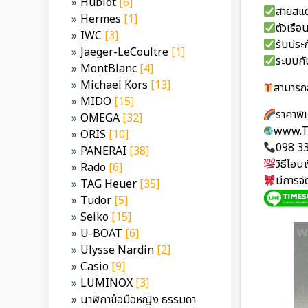
Hublot
[6]
สายสแต
Hermes
[1]
ตัวเร
IWC
[3]
รับประก
Jaeger-LeCoultre
[1]
ระบบกั
MontBlanc
[4]
Michael Kors
[13]
สามารถส
MIDO
[15]
ราคาพ
OMEGA
[32]
www.T
ORIS
[10]
098 3
PANERAI
[38]
วิธีโอ
Rado
[6]
มีการจ
TAG Heuer
[35]
Tudor
[5]
Seiko
[15]
U-BOAT
[6]
Ulysse Nardin
[2]
Casio
[9]
LUMINOX
[3]
นาฬิกาข้อมือหญิง ธรรมดา