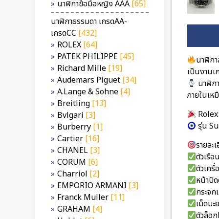
นาฬิกาข้อมือหญิง AAA
[65]
นาฬิกาธรรมดา เกรดAA-
เกรดCC
[432]
ROLEX
[64]
PATEK PHILIPPE
[45]
นาฬิกา
Richard Mille
[19]
เป็นงานเก
Audemars Piguet
[34]
นาฬิก
A.Lange & Sohne
[4]
ภายในเหม
Breitling
[13]
Rolex
Bvlgari
[3]
รุ่น 
Burberry
[1]
Cartier
[16]
รายละเอ
CHANEL
[3]
ตัวเรื
CORUM
[6]
ตัวเคร
Charriol
[2]
หน้าปั
EMPORIO ARMANI
[3]
กระจกเ
Franck Muller
[11]
เม็ดมะ
GRAHAM
[4]
ตัวล็อ