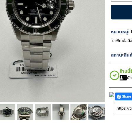
Rolex
Submarin
Kermit
50th
Black
หมวดหมู่:
Dial
นาฬิกาข้อมื
40mm
3135
สถานะสินค้
AR
Swiss
ร้านนี
ชิ้น
บั