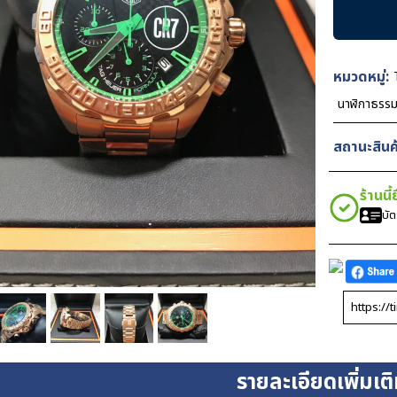
Heuer
Formula1
CR7
Rose
หมวดหมู่:
Gold
นาฬิกาธรร
Green
Dial
สถานะสินค้
43mm
ชิ้น
ร้านนี
บั
รายละเอียดเพิ่มเต