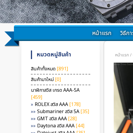
หน้าแรก
วิธีการ
หมวดหมู่สินค้า
หน้าแรก
/
สินค้าทั้งหมด
[891]
สินค้ามาใหม่
[0]
นาฬิกาสวิส เกรด AAA-5A
[459]
ROLEX สวิส AAA
[178]
Submariner สวิส 5A
[35]
GMT สวิส AAA
[28]
Daytona สวิส AAA
[44]