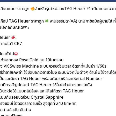
เลียนแบบ ราคาถูก
สำหรับรุ่นใหม่ของTAG Heuer F1 เป็นแบบแนวทร
าก๊อป TAG Heuer ราคาถูก
งานธรรมดา(AA) นาฬิกาข้อมือผู้ชายใส่ ที่
็นเอกลักษณ์เฉพาะ
Heuer
ormula1 CR7
ียดทั่วไป
อนทำจากทอง Rose Gold ชุบ 10ไมครอน
ื่อง VK Swiss Machine ระบบควอซต์จับเวลา อัตราที่แม่นยำ 1/60s
สีดำลายเคฟล่า ใช้ขีดบอกเวลาชั่วโมง ระบบฟังก์ชั่นต่างๆ ด้านในใช้งานได
ปั๊มและมีตรา TAG Heuer พร้อมด้วยระหัสและ Serial Number
ยมมีตราสัญลักษณ์ TAG Heuer ใช้ล็อคด้วยการกดและดึง
คBuckleใช้แบบคลิปล็อค และมีโลโก้ตรา TAG Heuer
บบกันรอยขีดข่วน Crystal Sapphire
รงขอบใช้วัดอัตราความเร็ว สูงสุดที่ 240 km/hr
็กสามข้อตัน ขัดด้าน