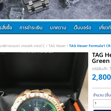
สั่งซื้อ
การชำระเงิน
บทความ
เว็บบอร์ด
เกี่ยว
นาฬิกาธรรมดา เกรดAA-เกรดCC
/
TAG Heuer
/
TAG Heuer Formula1 CR
TAG H
Green
รหัสสินค้า:
2,80
จำนวน
TAG