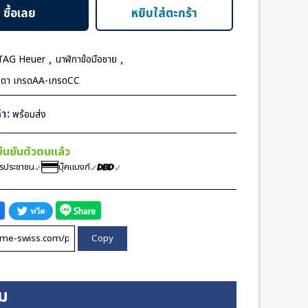
ซื้อเลย
หยิบใส่ตะกร้า
,
,
TAG Heuer
นาฬิกาข้อมือชาย
มดา เกรดAA-เกรดCC
า:
พร้อมส่ง
้ยืนยันตัวตนแล้ว
ตรประชาชน
บุ๊คแบงก์
Copy
ิม