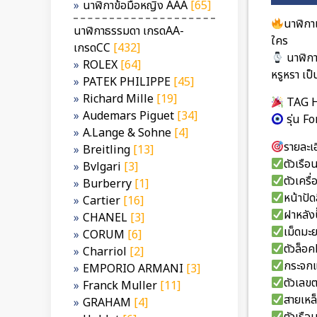
นาฬิกาข้อมือหญิง AAA
[65]
นาฬิกา
นาฬิกาธรรมดา เกรดAA-
ใคร
เกรดCC
[432]
นาฬิก
ROLEX
[64]
หรูหรา เป
PATEK PHILIPPE
[45]
Richard Mille
[19]
TAG 
Audemars Piguet
[34]
รุ่น F
A.Lange & Sohne
[4]
รายละเอ
Breitling
[13]
ตัวเรื
Bvlgari
[3]
ตัวเคร
Burberry
[1]
หน้าปัด
Cartier
[16]
ฝาหลัง
CHANEL
[3]
เม็ดมะ
CORUM
[6]
ตัวล็อ
Charriol
[2]
กระจกแ
EMPORIO ARMANI
[3]
ตัวเลขต
Franck Muller
[11]
สายเหล
GRAHAM
[4]