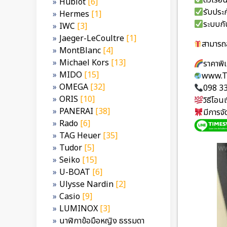
ตัวเรื
Hublot
[6]
รับประก
Hermes
[1]
ระบบกั
IWC
[3]
Jaeger-LeCoultre
[1]
สามารถส
MontBlanc
[4]
Michael Kors
[13]
ราคาพ
MIDO
[15]
www.T
OMEGA
[32]
098 3
ORIS
[10]
วิธีโอ
PANERAI
[38]
มีการจ
Rado
[6]
TAG Heuer
[35]
Tudor
[5]
Seiko
[15]
U-BOAT
[6]
Ulysse Nardin
[2]
Casio
[9]
LUMINOX
[3]
นาฬิกาข้อมือหญิง ธรรมดา