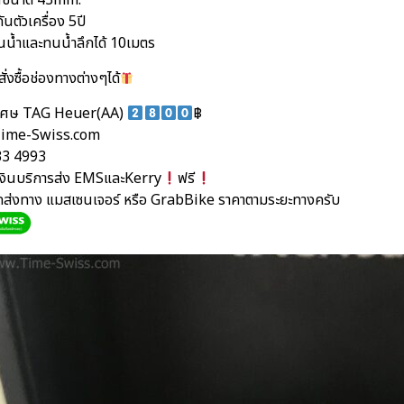
อนขนาด 43mm.
ันตัวเครื่อง 5ปี
นน้ำและทนน้ำลึกได้ 10เมตร
ั่งซื้อช่องทางต่างๆได้
ิเศษ TAG Heuer(AA)
฿
ime-Swiss.com
33 4993
นเงินบริการส่ง EMSและKerry
ฟรี
ัดส่งทาง แมสเซนเจอร์ หรือ GrabBike ราคาตามระยะทางครับ