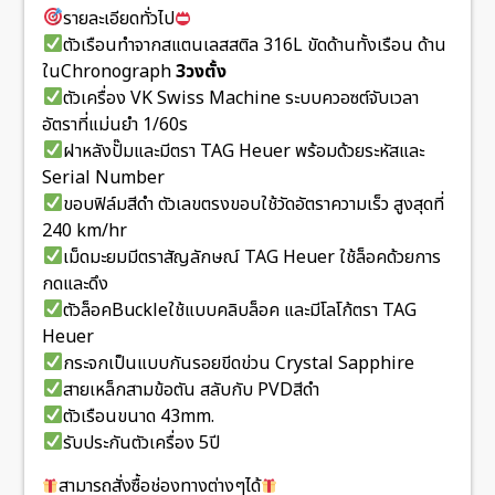
รายละเอียดทั่วไป
ตัวเรือนทำจากสแตนเลสสติล 316L ขัดด้านทั้งเรือน ด้าน
ในChronograph
3วงตั้ง
ตัวเครื่อง VK Swiss Machine ระบบควอซต์จับเวลา
อัตราที่แม่นยำ 1/60s
ฝาหลังปั๊มและมีตรา TAG Heuer พร้อมด้วยระหัสและ
Serial Number
ขอบฟิล์มสีดำ ตัวเลขตรงขอบใช้วัดอัตราความเร็ว สูงสุดที่
240 km/hr
เม็ดมะยมมีตราสัญลักษณ์ TAG Heuer ใช้ล็อคด้วยการ
กดและดึง
ตัวล็อคBuckleใช้แบบคลิบล็อค และมีโลโก้ตรา TAG
Heuer
กระจกเป็นแบบกันรอยขีดข่วน Crystal Sapphire
สายเหล็กสามข้อตัน สลับกับ PVDสีดำ
ตัวเรือนขนาด 43mm.
รับประกันตัวเครื่อง 5ปี
สามารถสั่งซื้อช่องทางต่างๆได้