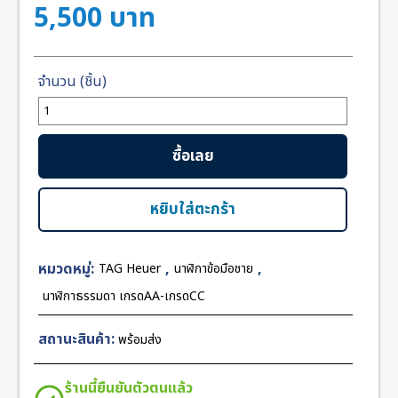
5,500
บาท
จำนวน
TAG
Heuer
ซื้อเลย
Formula1
PVD
Chronograph
หยิบใส่ตะกร้า
43mm
Black
หมวดหมู่:
,
,
TAG Heuer
นาฬิกาข้อมือชาย
Dial
ชิ้น
นาฬิกาธรรมดา เกรดAA-เกรดCC
สถานะสินค้า:
พร้อมส่ง
ร้านนี้ยืนยันตัวตนแล้ว