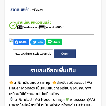
ให้
เลือก
สถานะสินค้า:
พร้อมส่ง
3หน้า
ชิ้น
ร้านนี้ยืนยันตัวตนแล้ว
บัตรประชาชน
บุ๊คแบงก์
Copy
รายละเอียดเพิ่มเติม
นาฬิกาเลียนแบบ ราคาถูก
สำหรับรุ่นนิยมของTAG
Heuer Monaco เป็นแบบแนวทรงเรียบๆ งานคุณภาพ
เหมือนใช้ได้ งานสวยไม่เหมือนใคร
นาฬิกาก๊อป TAG Heuer ราคาถูก
งานธรรมดา(AA)
นาฬิกาข้อมือผู้ชายใส่ ที่เน้นหน้าปัด ที่โดดเด่น มีสีสัน และ