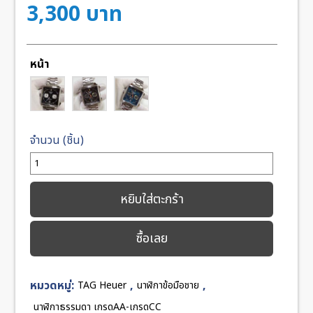
3,300
บาท
หน้า
จำนวน
TAG
Heuer
หยิบใส่ตะกร้า
Monaco
Black
ซื้อเลย
Blue
Dial
40mm
หมวดหมู่:
,
,
TAG Heuer
นาฬิกาข้อมือชาย
Steel
มี
นาฬิกาธรรมดา เกรดAA-เกรดCC