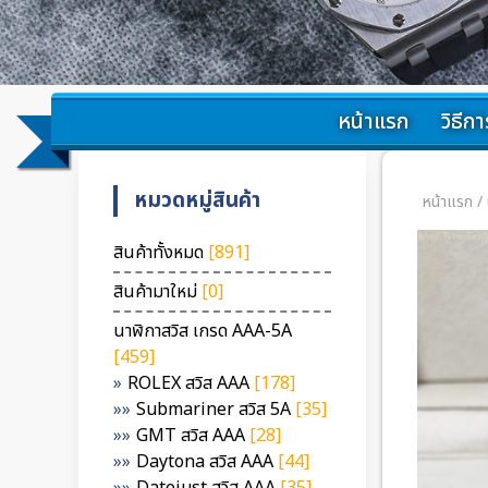
หน้าแรก
วิธีการ
หมวดหมู่สินค้า
หน้าแรก
/
สินค้าทั้งหมด
[891]
สินค้ามาใหม่
[0]
นาฬิกาสวิส เกรด AAA-5A
[459]
ROLEX สวิส AAA
[178]
Submariner สวิส 5A
[35]
GMT สวิส AAA
[28]
Daytona สวิส AAA
[44]