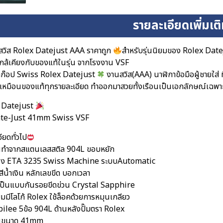
รายละเอียดเพิ่มเต
สวิส Rolex Datejust AAA ราคาถูก
สำหรับรุ่นนิยมของ Rolex Dat
ใกล้เคียงกับของแท้ในรุ่น จากโรงงาน VSF
าก๊อป Swiss Rolex Datejust
งานสวิส(AAA) นาฬิกาข้อมือผู้ชายใส่ ท
เหมือนของแท้ทุกรายละเอียด ทำออกมาสวยทั้งเรือนเป็นเอกลักษณ์เฉพา
 Datejust
ate-Just 41mm Swiss VSF
ียดทั่วไป
อนทำจากสแตนเลสสติล 904L ขอบหยัก
ื่อง ETA 3235 Swiss Machine ระบบAutomatic
สีน้ำเงิน หลักเลขขีด บอกเวลา
ป็นแบบกันรอยขีดข่วน Crystal Sapphire
ยมมีโลโก้ Rolex ใช้ล็อคด้วยการหมุนเกลียว
bilee 5ข้อ 904L ด้านหลังปั๊มตรา Rolex
ือนขนาด 41mm