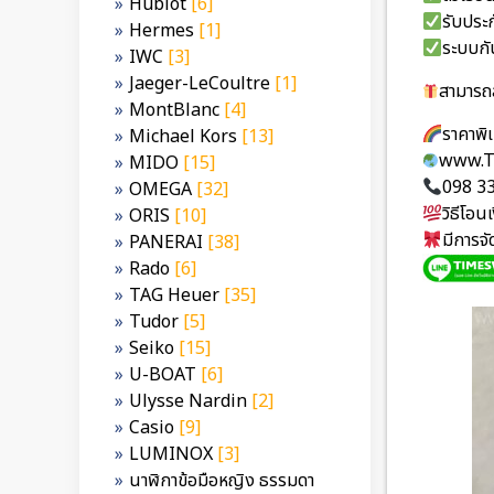
Hublot
[6]
รับประก
Hermes
[1]
ระบบกั
IWC
[3]
Jaeger-LeCoultre
[1]
สามารถส
MontBlanc
[4]
ราคาพ
Michael Kors
[13]
www.T
MIDO
[15]
098 3
OMEGA
[32]
วิธีโอ
ORIS
[10]
มีการจ
PANERAI
[38]
Rado
[6]
TAG Heuer
[35]
Tudor
[5]
Seiko
[15]
U-BOAT
[6]
Ulysse Nardin
[2]
Casio
[9]
LUMINOX
[3]
นาฬิกาข้อมือหญิง ธรรมดา