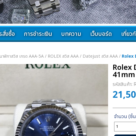
สั่งซื้อ
การชำระเงิน
บทความ
เว็บบอร์ด
เกี่ยว
นาฬิกาสวิส เกรด AAA-5A
/
ROLEX สวิส AAA
/
Datejust สวิส AAA
/
Rolex 
Rolex 
41mm 
รหัสสินค้า:
21,5
จำนวน
Rolex