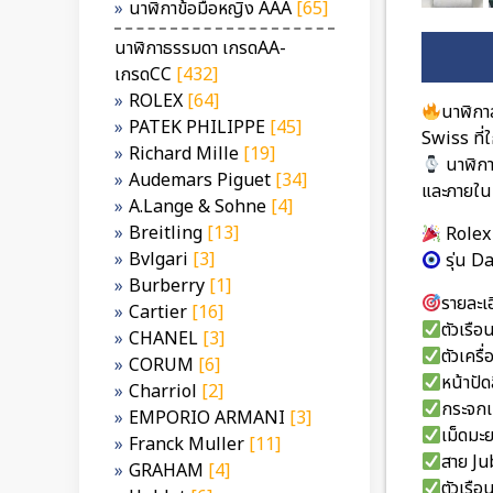
นาฬิกาข้อมือหญิง AAA
[65]
นาฬิกาธรรมดา เกรดAA-
เกรดCC
[432]
ROLEX
[64]
นาฬิกา
PATEK PHILIPPE
[45]
Swiss ที่
Richard Mille
[19]
นาฬิก
Audemars Piguet
[34]
และภายใน
A.Lange & Sohne
[4]
Breitling
[13]
Rolex
Bvlgari
[3]
รุ่น D
Burberry
[1]
รายละเอ
Cartier
[16]
ตัวเรื
CHANEL
[3]
ตัวเคร
CORUM
[6]
หน้าปัด
Charriol
[2]
กระจกเ
EMPORIO ARMANI
[3]
เม็ดมะ
Franck Muller
[11]
สาย Ju
GRAHAM
[4]
ตัวเร