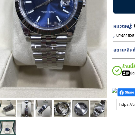
Datejust
Blue
Dial
Jubilee
หมวดหมู่:
41mm
,
นาฬิกาสวิ
VSF
Swiss
สถานะสินค้
ชิ้น
ร้านนี
บั