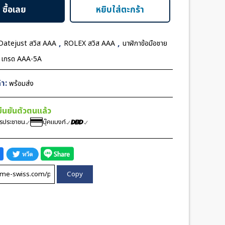
ซื้อเลย
หยิบใส่ตะกร้า
,
,
Datejust สวิส AAA
ROLEX สวิส AAA
นาฬิกาข้อมือชาย
ส เกรด AAA-5A
า:
พร้อมส่ง
้ยืนยันตัวตนแล้ว
ตรประชาชน
บุ๊คแบงก์
Copy